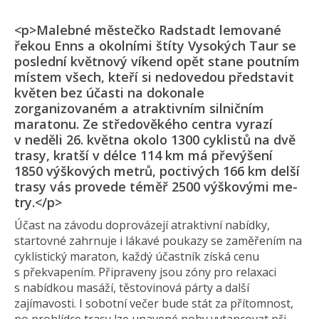
<p>Malebné městečko Radstadt lemované
řekou Enns a okolními štíty Vysokých Taur se
poslední květnový víkend opět stane poutním
místem všech, kteří si nedovedou představit
květen bez účasti na dokonale
zorganizovaném a atraktivním silničním
maratonu. Ze středověkého centra vyrazí
v neděli 26. května okolo 1300 cyklistů na dvě
trasy, kratší v délce 114 km má převýšení
1850 výškových metrů, poctivých 166 km delší
trasy vás provede téměř 2500 výškovými me­
try.</p>
Účast na závodu doprovázejí atraktivní nabídky,
startovné zahrnuje i lákavé poukazy se zaměřením na
cyklistický maraton, každý účastník získá cenu
s překvapením. Připraveny jsou zóny pro relaxaci
s nabídkou masáží, těstovinová párty a další
zajímavosti. I sobotní večer bude stát za přítomnost,