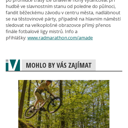
po prohlídce trasy lze unavené nohy vytancovat při
hudbě ve slavnostním stanu od poledne do půlnoci,
fandit běžeckému závodu v centru města, nadlábnout
se na těstovinové párty, případně na hlavním náměstí
sledovat na velkoplošné obrazovce přímý přenos
finále fotbalové ligy mistrů. Info a
přihlášky:
www.radmarathon.com/amade
MOHLO BY VÁS ZAJÍMAT