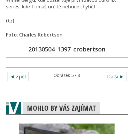
Winterbergu, kde odstartuje první závod Euro 4X
series, kde Tomáš určitě nebude chybět.
(tz)
Foto: Charles Robertson
20130504_1397_crobertson
Obrázek 5 / 8
◄ Zpět
Další ►
MOHLO BY VÁS ZAJÍMAT