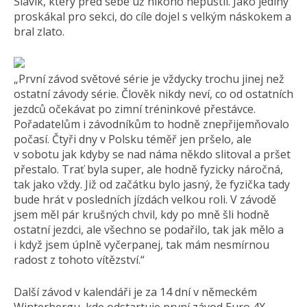
Slavík, který před sebe už nikoho nepustil. Jako jediný
proskákal pro sekci, do cíle dojel s velkým náskokem a
bral zlato.
„První závod světové série je vždycky trochu jinej než
ostatní závody série. Člověk nikdy neví, co od ostatních
jezdců očekávat po zimní tréninkové přestávce.
Pořadatelům i závodníkům to hodně znepřijemňovalo
počasí. Čtyři dny v Polsku téměř jen pršelo, ale
v sobotu jak kdyby se nad náma někdo slitoval a pršet
přestalo. Trať byla super, ale hodně fyzicky náročná,
tak jako vždy. Již od začátku bylo jasný, že fyzička tady
bude hrát v posledních jízdách velkou roli. V závodě
jsem měl pár krušných chvil, kdy po mně šli hodně
ostatní jezdci, ale všechno se podařilo, tak jak mělo a
i když jsem úplně vyčerpanej, tak mám nesmírnou
radost z tohoto vítězství.“
Další závod v kalendáři je za 14 dní v německém