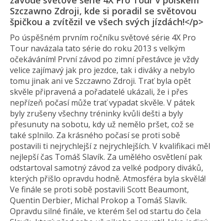
závodě světové série 4X Pro Tour v polském
Szczawno Zdroji, kde si poradil se světovou
špičkou a zvítězil ve všech svých jízdách!</p>
Po úspěšném prvním ročníku světové série 4X Pro
Tour navázala tato série do roku 2013 s velkým
očekáváním! První závod po zimní přestávce je vždy
velice zajímavý jak pro jezdce, tak i diváky a nebylo
tomu jinak ani ve Szczawno Zdroji. Trať byla opět
skvěle připravená a pořadatelé ukázali, že i přes
nepřízeň počasí může trať vypadat skvěle. V pátek
byly zrušeny všechny tréninky kvůli dešti a byly
přesunuty na sobotu, kdy už nemělo pršet, což se
také splnilo. Za krásného počasí se proti sobě
postavili ti nejrychlejší z nejrychlejších. V kvalifikaci měl
nejlepší čas Tomáš Slavík. Za umělého osvětlení pak
odstartoval samotný závod za velké podpory diváků,
kterých přišlo opravdu hodně. Atmosféra byla skvělá!
Ve finále se proti sobě postavili Scott Beaumont,
Quentin Derbier, Michal Prokop a Tomáš Slavík.
Opravdu silné finále, ve kterém šel od startu do čela