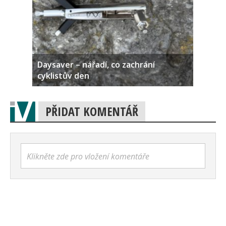
Daysaver – nářadí, co zachrání
cyklistův den
PŘIDAT KOMENTÁŘ
Klikněte zde pro vložení komentáře