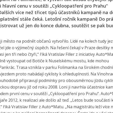
ni hlavní cenu v soutěži „Cykloopatření pro Prahu“
alších více než třicet tipů účastníků kampaně na d
é uplatnění stále čeká. Letošní ročník kampaně Do pr
gistrovat už jen do konce dubna, soutěžit se pak bu
ji město na podnět občanů vytvořilo. Lidé na kolech tudy jezd
l jde o výjimečný úspěch. Na řešení čekají v Praze desítky m
en tři nebo čtyři,“ říká Vratislav Filler z iniciativy Auto*Ma
dlně vystoupat od Botiče k Nuselskému mostu, kde mohou
nkrác. Trasa vznikla v parku Folimanka na širokém chodní
vjezdem proto nabádají cyklisty k ohleduplnosti. Na Vinohr
dlouhodobě připravují podmínky pro obousměrnou jízdu cykli
ckou dopravu již od roku 2008. Loni ji navrhla účastnice k
adem první cenu v soutěži „Cykloopatření pro Prahu“. Auto
jaře 2012, k realizaci ale došlo až teď. „Letos bude součást
 říká Vratislav Filler z Auto*Matu. „Na magistrátu leží více 