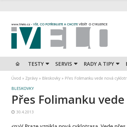
TESTY
SERVIS
RADY A TIPY
Úvod
»
Zprávy
»
Bleskovky
»
Přes Folimanku vede nová cyklot
BLESKOVKY
Přes Folimanku vede
30.4.2013
<p>V Praze vznikla nová cyklotrasa. Vede přes 