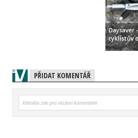
Daysaver –
cyklistův 
PŘIDAT KOMENTÁŘ
Klikněte zde pro vložení komentáře