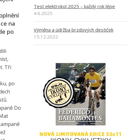
Test elektrokol 2025 – každý rok lépe
4.6.2025
oplnění
áce na
Výměna a údržba brzdových destiček
de po
15.12.2022
ili
íst,
t. Tři
ku, po
adech
stů.
ampaně Do
*Mat
i kampaně
než