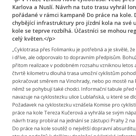
Karlova a Nuslí. Návrh na tuto trasu vyhrál lo
pořádané v rámci kampaně Do práce na kole. D
chybějící infrastruktury pro jízdní kola na sv
kole se teprve rozbíhá. Účastníci se mohou re
celý květen.</p>
„Cyklotrasa přes Folimanku je potřebná a je skvělé, že 
i dříve, ale odporovalo to dopravním předpisům. Bohuže
přitom realizace v podobném rozsahu vzniknou letos asi j
čtvrtě kilometru dlouhá trasa umožní cyklistům poho
pokračovat směrem na Vinohrady, nebo po mostě na Pa
němž se pohybují také chodci. Informační tabule před 
navazuje na cyklostezku ulice Lublaňská, u které se 
Požadavek na cyklostezku vznášela Komise pro cyklisti
práce na kole Tereza Kučerová a vyhrála se svým náp
návrh trasy probíral na jednání se zástupci Prahy 2 na 
Do práce na kole soutěž o největší dopravní absurditu,“