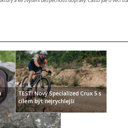
uktury a ke zvýšení bezpečnosti dopravy. Často jde o věci st
TEST! Nový Specialized Crux 5 s
0
cílem být nejrychlejší