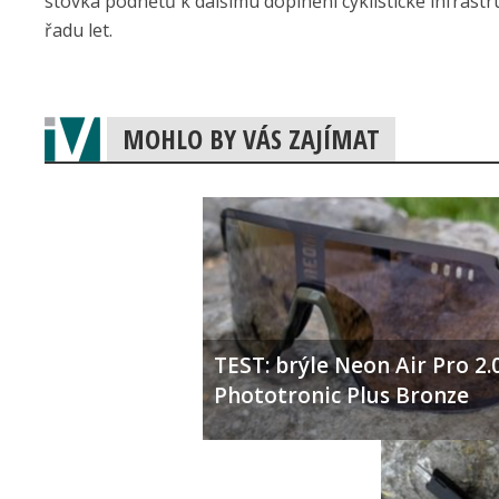
stovka podnětů k dalšímu doplnění cyklistické infrastr
řadu let.
MOHLO BY VÁS ZAJÍMAT
TEST: brýle Neon Air Pro 2.
Phototronic Plus Bronze