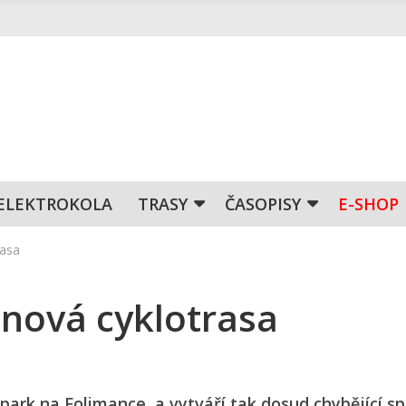
ELEKTROKOLA
TRASY
ČASOPISY
E-SHOP
rasa
 nová cyklotrasa
park na Folimance, a vytváří tak dosud chybějící sp