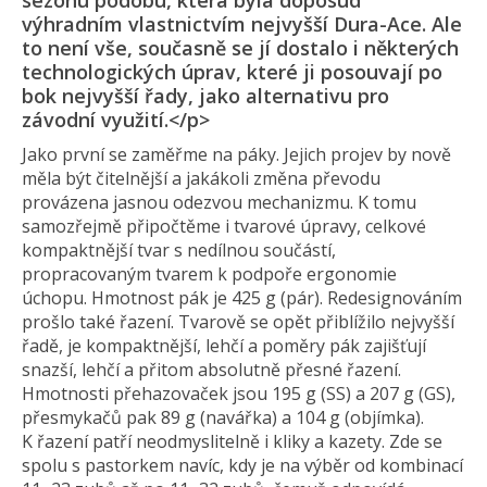
sezónu podobu, která byla doposud
výhradním vlastnictvím nejvyšší Dura-Ace. Ale
to není vše, současně se jí dostalo i některých
technologických úprav, které ji posouvají po
bok nejvyšší řady, jako alternativu pro
závodní využití.</p>
Jako první se zaměřme na páky. Jejich projev by nově
měla být čitelnější a jakákoli změna převodu
provázena jasnou odezvou mechanizmu. K tomu
samozřejmě připočtěme i tvarové úpravy, celkové
kompaktnější tvar s nedílnou součástí,
propracovaným tvarem k podpoře ergonomie
úchopu. Hmotnost pák je 425 g (pár). Redesignováním
prošlo také řazení. Tvarově se opět přiblížilo nejvyšší
řadě, je kompaktnější, lehčí a poměry pák zajišťují
snazší, lehčí a přitom absolutně přesné řazení.
Hmotnosti přehazovaček jsou 195 g (SS) a 207 g (GS),
přesmykačů pak 89 g (navářka) a 104 g (objímka).
K řazení patří neodmyslitelně i kliky a kazety. Zde se
spolu s pastorkem navíc, kdy je na výběr od kombinací