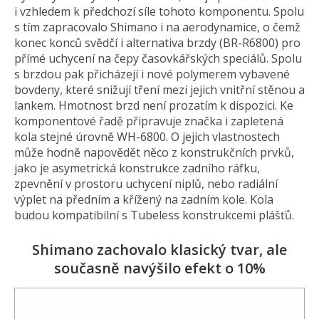
i vzhledem k předchozí síle tohoto komponentu. Spolu
s tím zapracovalo Shimano i na aerodynamice, o čemž
konec konců svědčí i alternativa brzdy (BR-R6800) pro
přímé uchycení na čepy časovkářských speciálů. Spolu
s brzdou pak přicházejí i nové polymerem vybavené
bovdeny, které snižují tření mezi jejich vnitřní stěnou a
lankem. Hmotnost brzd není prozatím k dispozici. Ke
komponentové řadě připravuje značka i zapletená
kola stejné úrovně WH-6800. O jejich vlastnostech
může hodně napovědět něco z konstrukčních prvků,
jako je asymetrická konstrukce zadního ráfku,
zpevnění v prostoru uchycení niplů, nebo radiální
výplet na předním a křížený na zadním kole. Kola
budou kompatibilní s Tubeless konstrukcemi plášťů.
Shimano zachovalo klasický tvar, ale
současně navýšilo efekt o 10%