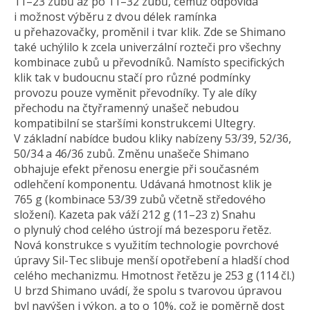
11–23 zubů až po 11–32 zubů, čemuž odpovídá
i možnost výběru z dvou délek ramínka
u přehazovačky, proměnil i tvar klik. Zde se Shimano
také uchýlilo k zcela univerzální rozteči pro všechny
kombinace zubů u převodníků. Namísto specifických
klik tak v budoucnu stačí pro různé podmínky
provozu pouze vyměnit převodníky. Ty ale díky
přechodu na čtyřramenný unašeč nebudou
kompatibilní se staršími konstrukcemi Ultegry.
V základní nabídce budou kliky nabízeny 53/39, 52/36,
50/34 a 46/36 zubů. Změnu unašeče Shimano
obhajuje efekt přenosu energie při současném
odlehčení komponentu. Udávaná hmotnost klik je
765 g (kombinace 53/39 zubů včetně středového
složení). Kazeta pak váží 212 g (11–23 z) Snahu
o plynulý chod celého ústrojí má bezesporu řetěz.
Nová konstrukce s využitím technologie povrchové
úpravy Sil-Tec slibuje menší opotřebení a hladší chod
celého mechanizmu. Hmotnost řetězu je 253 g (114 čl.)
U brzd Shimano uvádí, že spolu s tvarovou úpravou
byl navýšen i výkon, a to o 10%, což je poměrně dost