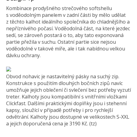
Kombinace prodyšného strečového softshellu
s voděodolným panelem v zadní části by mělo udělat
z těchto kalhot ideálního společníka do chladnějšího a
nepříznivého počasí. Voděodolná část, na které jezdec
sedí, se zároveň postará o to, aby tato exponovaná
partie přežila v suchu. Ostatní partie sice nejsou
voděodolné v takové míře, ale i tak nabídnou velkou
dávku ochrany.
Obvod nohavic je nastavitelný pásky na suchý zip.
Konstrukce s použitím dlouhých bočních zipů navíc
umožňuje jejich oblečení či svlečení bez potřeby vyzutí
treter. Kalhoty jsou kompatibilní s vnitřními vložkami
Clickfast. Dalšími praktickými doplňky jsou i stehenní
kapsy, sloužící v případě potřeby i pro rychlejší
odvětrání. Kalhoty jsou dostupné ve velikostech S-XXL
a jejich doporučená cena je 3190 Kč. (tz)