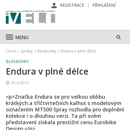
REGISTRACE
PŘIHLÁŠENÍ
MENU
Úvod
»
Zprávy
»
Bleskovky
»
Endura v plné délce
BLESKOVKY
Endura v plné délce
25.4.2013
<p>Značka Endura se pro velkou oblibu
krátkých a tříčtvrtečních kalhot s modelovým
označením MT500 Spray rozhodla pro doplnění
kolekce i o dlouhou verzi. Ta při svém
představení získala prestižní cenu Eurobike
Design.</p>