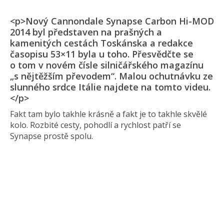
<p>Nový Cannondale Synapse Carbon Hi-MOD
2014 byl představen na prašných a
kamenitých cestách Toskánska a redakce
časopisu 53×11 byla u toho. Přesvědčte se
o tom v novém čísle silničářského magazínu
„s nějtěžším převodem“. Malou ochutnávku ze
slunného srdce Itálie najdete na tomto videu.
</p>
Fakt tam bylo takhle krásně a fakt je to takhle skvělé
kolo. Rozbité cesty, pohodlí a rychlost patří se
Synapse prostě spolu.