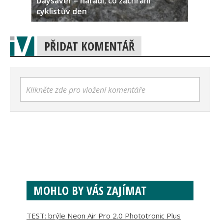
Daysaver – nářadí, co zachrání
cyklistův den
PŘIDAT KOMENTÁŘ
Klikněte zde pro vložení komentáře
MOHLO BY VÁS ZAJÍMAT
TEST: brýle Neon Air Pro 2.0 Phototronic Plus