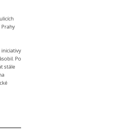
licích
í Prahy
iniciativy
sobil. Po
t stále
na
ické