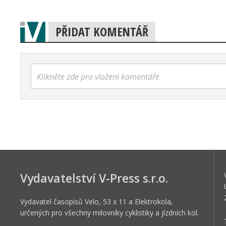
PŘIDAT KOMENTÁŘ
Klikněte zde pro vložení komentáře
Vydavatelství V-Press s.r.o.
Vydavatel časopisů Velo, 53 x 11 a Elektrokola,
určených pro všechny milovníky cyklistiky a jízdních kol.