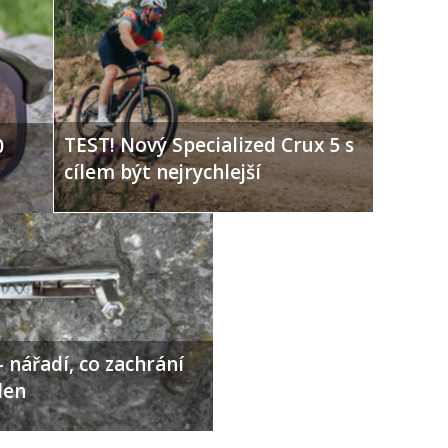
TEST! Nový Specialized Crux 5 s
0
cílem být nejrychlejší
 nářadí, co zachrání
den