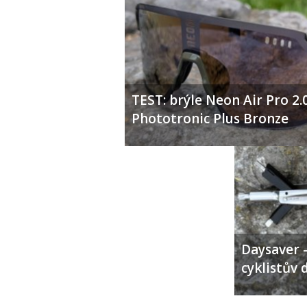
TEST: brýle Neon Air Pro 2.
Phototronic Plus Bronze
Daysaver –
cyklistův 