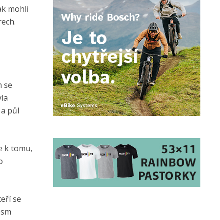
ak mohli
rech.
m se
yla
 a půl
e k tomu,
o
eří se
 osm