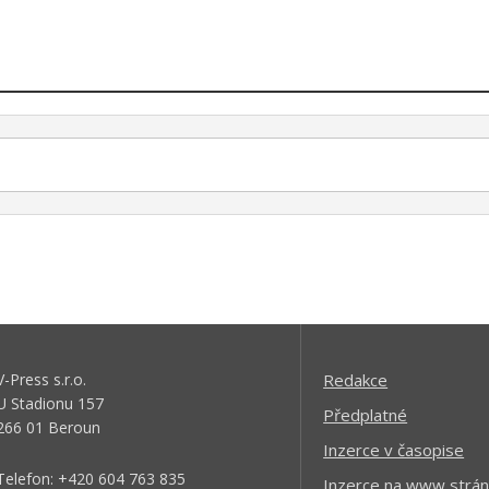
V-Press s.r.o.
Redakce
U Stadionu 157
Předplatné
266 01 Beroun
Inzerce v časopise
Telefon: +420 604 763 835
Inzerce na www strán