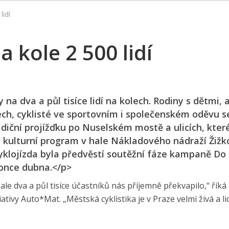
lidí
a kole 2 500 lidí
 na dva a půl tisíce lidí na kolech. Rodiny s dětmi, 
mech, cyklisté ve sportovním i společenském oděvu s
adiční projížďku po Nuselském mostě a ulicích, které
 kulturní program v hale Nákladového nádraží Žižk
klojízda byla předvěstí soutěžní fáze kampaně Do
konce dubna.</p>
ale dva a půl tisíce účastníků nás příjemně překvapilo,“ říká
iativy Auto*Mat. „Městská cyklistika je v Praze velmi živá a li