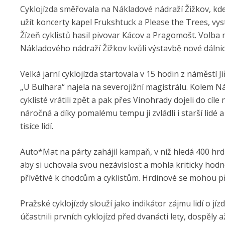
Cyklojízda směřovala na Nákladové nádraží Žižkov, kde 
užít koncerty kapel Frukshtuck a Please the Trees, vys
Žízeň cyklistů hasil pivovar Kácov a Pragomošt. Volba
Nákladového nádraží Žižkov kvůli výstavbě nové dálnic
Velká jarní cyklojízda startovala v 15 hodin z náměstí 
„U Bulhara“ najela na severojižní magistrálu. Kolem 
cyklisté vrátili zpět a pak přes Vinohrady dojeli do cí
náročná a díky pomalému tempu ji zvládli i starší lidé a
tisíce lidí.
Auto*Mat na párty zahájil kampaň, v níž hledá 400 hrd
aby si uchovala svou nezávislost a mohla kriticky hod
přívětivé k chodcům a cyklistům. Hrdinové se mohou p
Pražské cyklojízdy slouží jako indikátor zájmu lidí o jí
účastnili prvních cyklojízd před dvanácti lety, dospěly