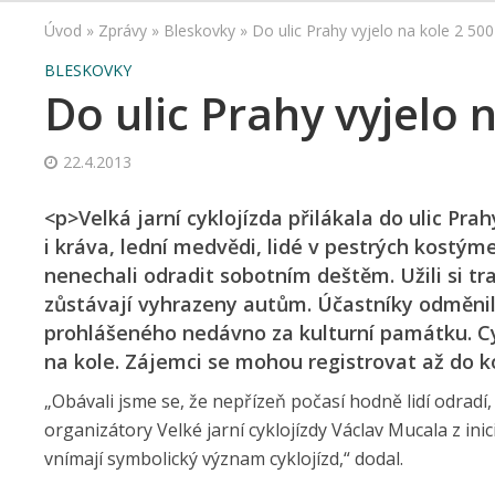
Úvod
»
Zprávy
»
Bleskovky
»
Do ulic Prahy vyjelo na kole 2 500 
BLESKOVKY
Do ulic Prahy vyjelo n
22.4.2013
<p>Velká jarní cyklojízda přilákala do ulic Prahy
i kráva, lední medvědi, lidé v pestrých kostý
nenechali odradit sobotním deštěm. Užili si tr
zůstávají vyhrazeny autům. Účastníky odměnil
prohlášeného nedávno za kulturní památku. Cy
na kole. Zájemci se mohou registrovat až do 
„Obávali jsme se, že nepřízeň počasí hodně lidí odradí, 
organizátory Velké jarní cyklojízdy Václav Mucala z inic
vnímají symbolický význam cyklojízd,“ dodal.