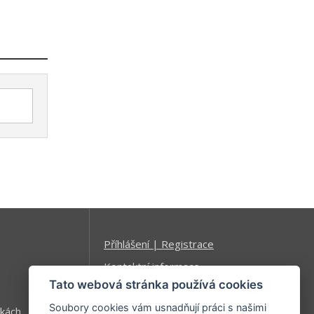
Příhlášení | Registrace
Kontaktní informace
Tato webová stránka používá cookies
Mapa stránek
Soubory cookies vám usnadňují práci s našimi
kách