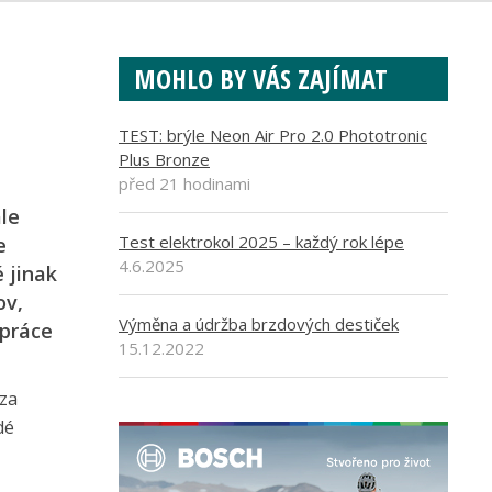
MOHLO BY VÁS ZAJÍMAT
TEST: brýle Neon Air Pro 2.0 Phototronic
Plus Bronze
před 21 hodinami
ale
Test elektrokol 2025 – každý rok lépe
e
4.6.2025
 jinak
ov,
Výměna a údržba brzdových destiček
 práce
15.12.2022
 za
dé