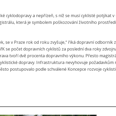
é cyklodopravy a nepřízeň, s níž se musí cyklisté potýkat v u
gistrálu, která je symbolem poškozování životního prostřed
ek, se v Praze rok od roku zvyšuje,“ říká dopravní odborník z 
fK se počet dopravních cyklistů za poslední dva roky zdvojná
 doprava tvoří dvě procenta dopravního výkonu. Přesto magistrá
 cyklistické dopravy. Infrastruktura nevyhovuje požadavkům 
město postupovalo podle schválené Koncepce rozvoje cyklist