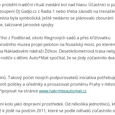
proběhl tradiční rituál zvedání kol nad hlavu. Účastníci si p
toupení DJ Gadjo.cz z Radia 1 nebo třeba závodit na trenažé
 místa byla symbolická. Ještě nedávno se plánovalo zbourání
e, takzvané Jarovské spojky.
Jiřího z Poděbrad, okolo Riegrových sadů a přes křižovatku
Národního muzea projel peloton na Nuselský most, po které
le na Nákladovém nádraží Žižkov. Desetikilometrová trasa neb
 rodiče s dětmi. Auto*Mat spočítal, že se jízdy zúčastnilo dva
inů. Takový počet nových podporovatelů iniciativa potřebuj
notit politiky a úředníky a prosazovat proměnu Prahy v měst
řipojovat na stránce
www.nakrmteautomat.cz
.
zdní kolo jako dopravní prostředek. Od několika jednotlivců, kt
 až k jízdě na podzim 2011, které se podle odhadů zúčastnilo