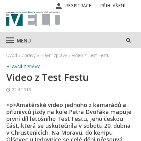
REGISTRACE
PŘIHLÁŠENÍ
MENU
Úvod
»
Zprávy
»
Hlavní zprávy
»
Video z Test Festu
HLAVNÍ ZPRÁVY
Video z Test Festu
22.4.2013
<p>Amatérské video jednoho z kamarádů a
příznivců jízdy na kole Petra Dvořáka mapuje
první díl letošního Test Festu, jeho českou
část, která se uskutečnila v sobotu 20. dubna
v Chrustenicích. Na Moravu, do kempu
Olšovec u Jedovnice se celé dění přesouvá