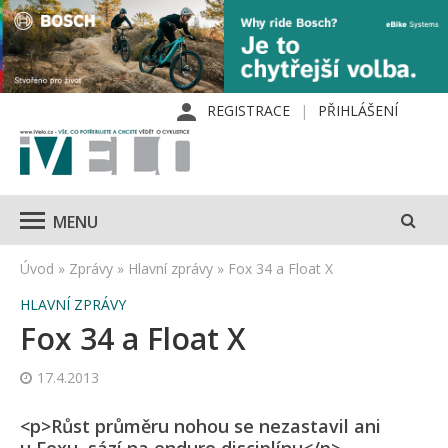
REGISTRACE
PŘIHLÁŠENÍ
MENU
Úvod
»
Zprávy
»
Hlavní zprávy
»
Fox 34 a Float X
HLAVNÍ ZPRÁVY
Fox 34 a Float X
17.4.2013
<p>Růst průměru nohou se nezastavil ani