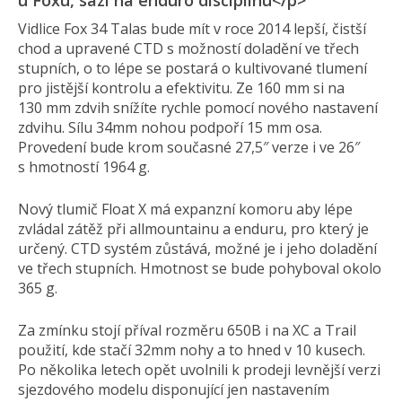
u Foxu, sází na enduro disciplínu</p>
Vidlice Fox 34 Talas bude mít v roce 2014 lepší, čistší
chod a upravené CTD s možností doladění ve třech
stupních, o to lépe se postará o kultivované tlumení
pro jistější kontrolu a efektivitu. Ze 160 mm si na
130 mm zdvih snížíte rychle pomocí nového nastavení
zdvihu. Sílu 34mm nohou podpoří 15 mm osa.
Provedení bude krom současné 27,5″ verze i ve 26″
s hmotností 1964 g.
Nový tlumič Float X má expanzní komoru aby lépe
zvládal zátěž při allmountainu a enduru, pro který je
určený. CTD systém zůstává, možné je i jeho doladění
ve třech stupních. Hmotnost se bude pohyboval okolo
365 g.
Za zmínku stojí příval rozměru 650B i na XC a Trail
použití, kde stačí 32mm nohy a to hned v 10 kusech.
Po několika letech opět uvolnili k prodeji levnější verzi
sjezdového modelu disponující jen nastavením