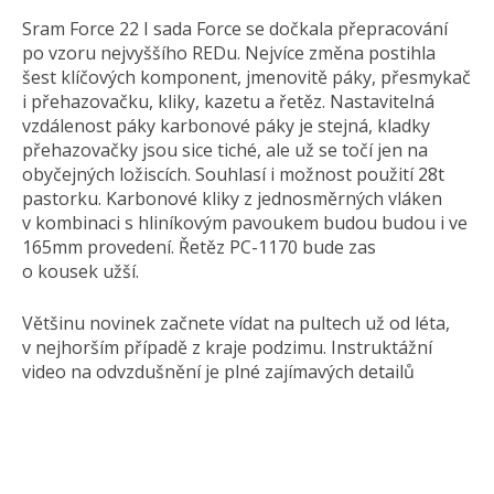
Sram Force 22 I sada Force se dočkala přepracování
po vzoru nejvyššího REDu. Nejvíce změna postihla
šest klíčových komponent, jmenovitě páky, přesmykač
i přehazovačku, kliky, kazetu a řetěz. Nastavitelná
vzdálenost páky karbonové páky je stejná, kladky
přehazovačky jsou sice tiché, ale už se točí jen na
obyčejných ložiscích. Souhlasí i možnost použití 28t
pastorku. Karbonové kliky z jednosměrných vláken
v kombinaci s hliníkovým pavoukem budou budou i ve
165mm provedení. Řetěz PC-1170 bude zas
o kousek užší.
Většinu novinek začnete vídat na pultech už od léta,
v nejhorším případě z kraje podzimu. Instruktážní
video na odvzdušnění je plné zajímavých detailů