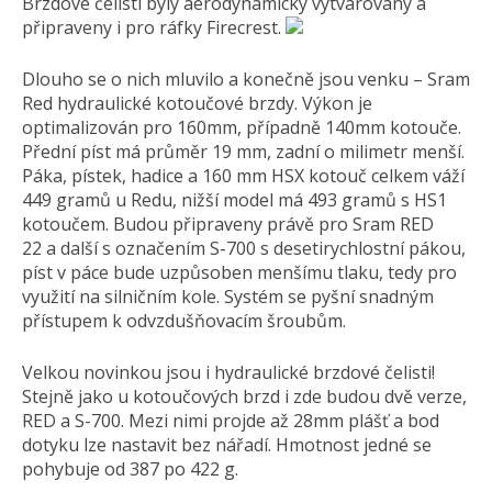
Brzdové čelisti byly aerodynamicky vytvarovány a
připraveny i pro ráfky Firecrest.
Dlouho se o nich mluvilo a konečně jsou venku – Sram
Red hydraulické kotoučové brzdy. Výkon je
optimalizován pro 160mm, případně 140mm kotouče.
Přední píst má průměr 19 mm, zadní o milimetr menší.
Páka, pístek, hadice a 160 mm HSX kotouč celkem váží
449 gramů u Redu, nižší model má 493 gramů s HS1
kotoučem. Budou připraveny právě pro Sram RED
22 a další s označením S-700 s desetirychlos­tní pákou,
píst v páce bude uzpůsoben menšímu tlaku, tedy pro
využití na silničním kole. Systém se pyšní snadným
přístupem k odvzdušňovacím šroubům.
Velkou novinkou jsou i hydraulické brzdové čelisti!
Stejně jako u kotoučových brzd i zde budou dvě verze,
RED a S-700. Mezi nimi projde až 28mm plášť a bod
dotyku lze nastavit bez nářadí. Hmotnost jedné se
pohybuje od 387 po 422 g.