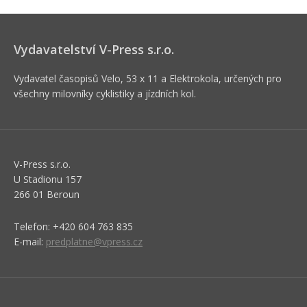
Vydavatelství V-Press s.r.o.
Vydavatel časopisů Velo, 53 x 11 a Elektrokola, určených pro
všechny milovníky cyklistiky a jízdních kol.
V-Press s.r.o.
U Stadionu 157
266 01 Beroun
Telefon: +420 604 763 835
E-mail:
predplatne@vpress.cz