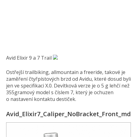
Avid Elixir 9 a 7 Trail
Ostřejší trailbiking, allmountain a freeride, takové je
zaměření čtyřpístových brzd od Avidu, které dosud byli
jen ve specifikaci X.0. Devítková verze je o 5 g lehčí než
355gramový model s číslem 7, který je ochuzen
o nastavení kontaktu destiček.
Avid_Elixir7_Caliper_NoBracket_Front_md