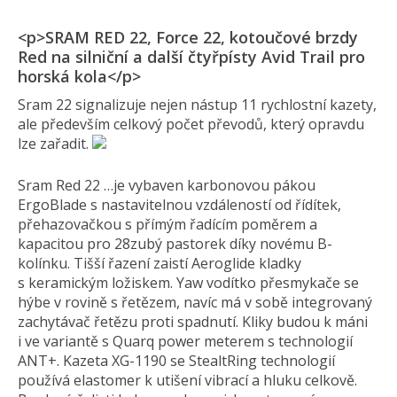
<p>SRAM RED 22, Force 22, kotoučové brzdy
Red na silniční a další čtyřpísty Avid Trail pro
horská kola</p>
Sram 22 signalizuje nejen nástup 11 rychlostní kazety,
ale především celkový počet převodů, který opravdu
lze zařadit.
Sram Red 22 …je vybaven karbonovou pákou
ErgoBlade s nastavitelnou vzdáleností od řídítek,
přehazovačkou s přímým řadícím poměrem a
kapacitou pro 28zubý pastorek díky novému B-
kolínku. Tišší řazení zaistí Aeroglide kladky
s keramickým ložiskem. Yaw vodítko přesmykače se
hýbe v rovině s řetězem, navíc má v sobě integrovaný
zachytávač řetězu proti spadnutí. Kliky budou k máni
i ve variantě s Quarq power meterem s technologií
ANT+. Kazeta XG-1190 se StealtRing technologií
používá elastomer k utišení vibrací a hluku celkově.