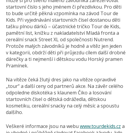
může si pro svého malého závodníka zarezervovat
startovní číslo s jeho jménem či přezdívkou. Pro děti
to bude určitě pěkná vzpomínka na závod Tour de
Kids. Při vyjednávání startovních čísel dostanou děti
tašku plnou dárků – účastnické tričko Tour de Kids,
pamětní list, knížku z nakladatelství Mladá fronta a
cereální snack Street XL od společnosti Nutrend.
Protože malých závodníků je hodně a vítěz jen jeden
v kategorii, obdrží děti při průjezdu cílem další drobné
dárečky a ti nejmenší i dětskou vodu Horský pramen
Pramínek.
Na vítěze čeká žlutý dres jako na vítěze opravdivé
„tour“ a další ceny od partnerů akce. Na závěr celého
odpoledne diskotéka s klaunem Čiko a losování
startovních čísel o dětská odrážedla, dětskou
kosmetiku, cereální snacky na celý měsíc a spoustu
dalšího.
Veškeré informace jsou na webu
www.tourdekids.cz
a
je vhodné i průběžně sledovat facebook závodu, kde