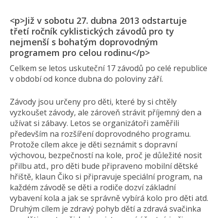
<p>Již v sobotu 27. dubna 2013 odstartuje
třetí ročník cyklistických závodů pro ty
nejmenší s bohatým doprovodným
programem pro celou rodinu</p>
Celkem se letos uskuteční 17 závodů po celé republice
v období od konce dubna do poloviny září.
Závody jsou určeny pro děti, které by si chtěly
vyzkoušet závody, ale zároveň strávit příjemný den a
užívat si zábavy. Letos se organizátoři zaměřili
především na rozšíření doprovodného programu.
Protože cílem akce je děti seznámit s dopravní
výchovou, bezpečností na kole, proč je důležité nosit
přilbu atd., pro děti bude připraveno mobilní dětské
hřiště, klaun Čiko si připravuje speciální program, na
každém závodě se děti a rodiče dozví základní
vybavení kola a jak se správně vybírá kolo pro děti atd.
Druhým cílem je zdravý pohyb dětí a zdravá svačinka