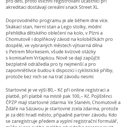
pro děti, proto všichni registrovaní účastníci při
akreditaci dostávají cereální snack Street XL.
Doprovodného programu je ale během dne více.
Skákací stan, herní stan a Lego stolky, módní
přehlídka dětského oblečení na kolo, v Plzni a
Chomutově i doplňkový závod na koloběžkách pro
dospělé, ve vybraných městech výtvarná dílna
s Petrem Morkesem, všude kvízové otázky
s komisařem Vrťapkou. Nově se dají zapůjčit
bezplatně odrážedla pro ty nejmenší a pro
zapomnětlivce budou k dispozici i cyklistické přilby,
protože bez nich se na trať závodu nesmí.
Startovné je ve výši 80,– Kč při online registraci a
platbě, při platbě na místě pak 100,– Kč. Pojištěnci
ČPZP mají startovné zdarma. Ve Slaném, Chomutově a
Žďáře na Sázavou je startovné zcela zdarma, protože
je za děti hradí město, případně partner závodu. Kdo
se zaregistruje předem a vyplní registrační formulář,