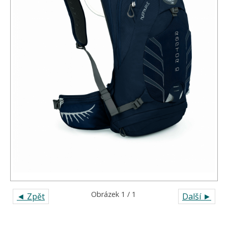
Obrázek 1 / 1
◄ Zpět
Další ►