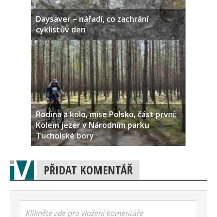
Daysaver – nářadí, co zachrání
cyklistův den
Rodina a kolo, mise Polsko, část první:
Kolem jezer v Národním parku
Tucholské bory
PŘIDAT KOMENTÁŘ
Klikněte zde pro vložení komentáře