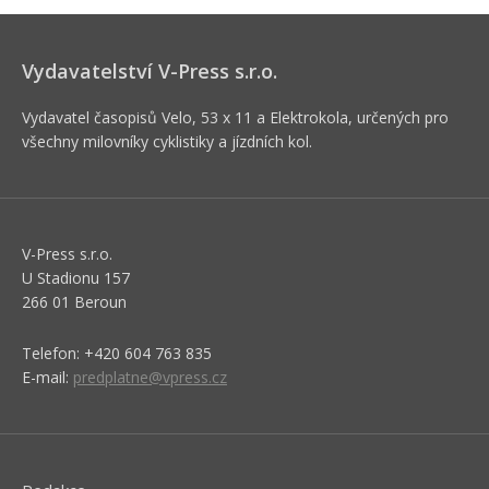
Vydavatelství V-Press s.r.o.
Vydavatel časopisů Velo, 53 x 11 a Elektrokola, určených pro
všechny milovníky cyklistiky a jízdních kol.
V-Press s.r.o.
U Stadionu 157
266 01 Beroun
Telefon: +420 604 763 835
E-mail:
predplatne@vpress.cz