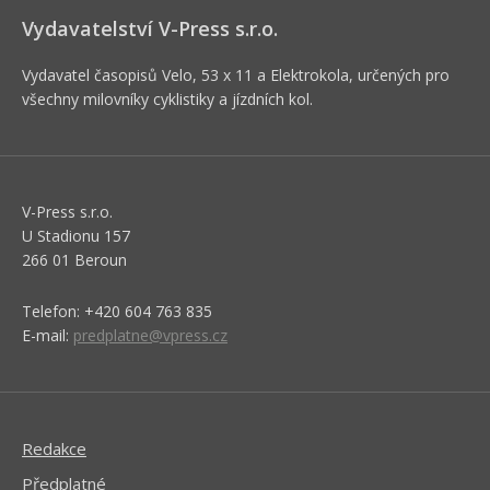
Vydavatelství V-Press s.r.o.
Vydavatel časopisů Velo, 53 x 11 a Elektrokola, určených pro
všechny milovníky cyklistiky a jízdních kol.
V-Press s.r.o.
U Stadionu 157
266 01 Beroun
Telefon: +420 604 763 835
E-mail:
predplatne@vpress.cz
Redakce
Předplatné