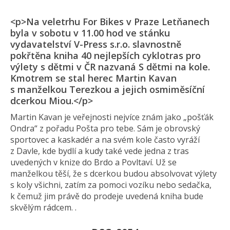
<p>Na veletrhu For Bikes v Praze Letňanech
byla v sobotu v 11.00 hod ve stánku
vydavatelství V-Press s.r.o. slavnostně
pokřtěna kniha 40 nejlepších cyklotras pro
výlety s dětmi v ČR nazvaná S dětmi na kole.
Kmotrem se stal herec Martin Kavan
s manželkou Terezkou a jejich osmiměsíční
dcerkou Miou.</p>
Martin Kavan je veřejnosti nejvíce znám jako „pošťák
Ondra“ z pořadu Pošta pro tebe. Sám je obrovský
sportovec a kaskadér a na svém kole často vyráží
z Davle, kde bydlí a kudy také vede jedna z tras
uvedených v knize do Brdo a Povltaví. Už se
manželkou těší, že s dcerkou budou absolvovat výlety
s koly všichni, zatím za pomoci vozíku nebo sedačka,
k čemuž jim právě do prodeje uvedená kniha bude
skvělým rádcem. .