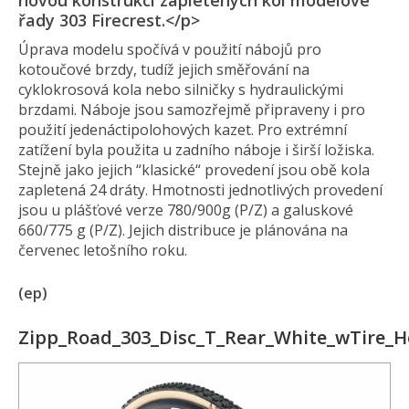
novou konstrukci zapletených kol modelové
řady 303 Firecrest.</p>
Úprava modelu spočívá v použití nábojů pro
kotoučové brzdy, tudíž jejich směřování na
cyklokrosová kola nebo silničky s hydraulickými
brzdami. Náboje jsou samozřejmě připraveny i pro
použití jedenáctipolohových kazet. Pro extrémní
zatížení byla použita u zadního náboje i širší ložiska.
Stejně jako jejich “klasické“ provedení jsou obě kola
zapletená 24 dráty. Hmotnosti jednotlivých provedení
jsou u plášťové verze 780/900g (P/Z) a galuskové
660/775 g (P/Z). Jejich distribuce je plánována na
červenec letošního roku.
(ep)
Zipp_Road_303_Disc_T_Rear_White_wTire_H