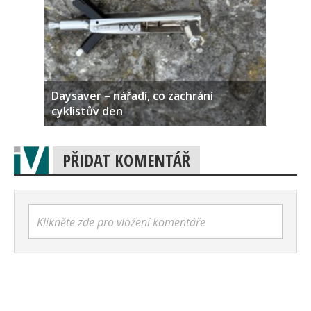
Daysaver – nářadí, co zachrání
cyklistův den
PŘIDAT KOMENTÁŘ
Klikněte zde pro vložení komentáře