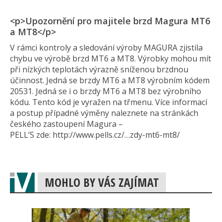
<p>Upozornění pro majitele brzd Magura MT6
a MT8</p>
V rámci kontroly a sledování výroby MAGURA zjistila
chybu ve výrobě brzd MT6 a MT8. Výrobky mohou mít
při nízkých teplotách výrazně sníženou brzdnou
účinnost. Jedná se brzdy MT6 a MT8 výrobním kódem
20531. Jedná se i o brzdy MT6 a MT8 bez výrobního
kódu. Tento kód je vyražen na třmenu. Více informací
a postup případné výměny naleznete na stránkách
českého zastoupení Magura –
PELL’S zde: http://www.pells.cz/…zdy-mt6-mt8/
MOHLO BY VÁS ZAJÍMAT