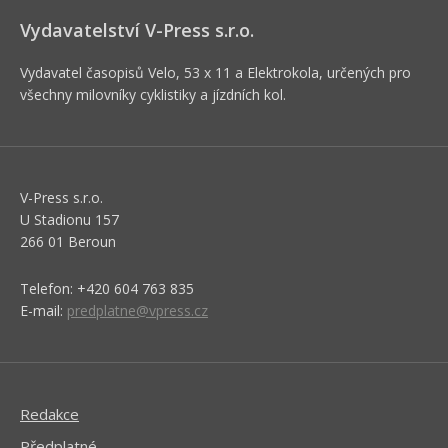
Vydavatelství V-Press s.r.o.
Vydavatel časopisů Velo, 53 x 11 a Elektrokola, určených pro
všechny milovníky cyklistiky a jízdních kol.
V-Press s.r.o.
U Stadionu 157
266 01 Beroun
Telefon: +420 604 763 835
E-mail:
predplatne@vpress.cz
Redakce
Předplatné