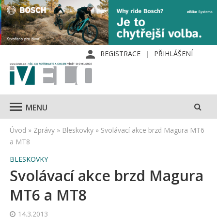
REGISTRACE
PŘIHLÁŠENÍ
MENU
Úvod
»
Zprávy
»
Bleskovky
»
Svolávací akce brzd Magura MT6
a MT8
BLESKOVKY
Svolávací akce brzd Magura
MT6 a MT8
14.3.2013