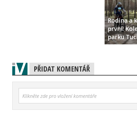
Rodina a k
první: Ko
parku Tuc
PŘIDAT KOMENTÁŘ
Klikněte zde pro vložení komentáře