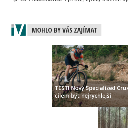
MOHLO BY VÁS ZAJÍMAT
TEST! Nový Specialized Crux
cílem být nejrychlejší