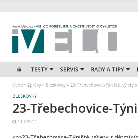
TESTY
SERVIS
RADY A TIPY
Úvod
»
Zprávy
»
Bleskovky
»
23-Třebechovice-Týniště, výlety s
BLESKOVKY
23-Třebechovice-Týniš
11.2.2012
<p>23-Třebechovice-Týniště, výlety s dětmi</