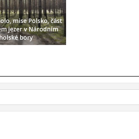
olo, mise Polsko, část
lem jezer v Národním
holské bory