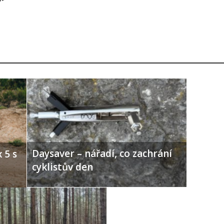
Daysaver – nářadí, co zachrání
 5 s
cyklistův den