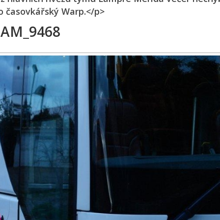
bo časovkářský Warp.</p>
SAM_9468