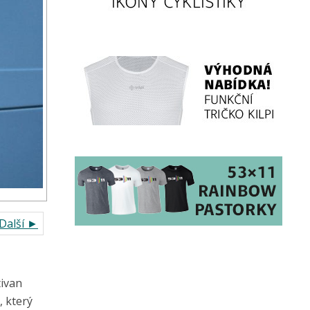
Další ►
tivan
 který