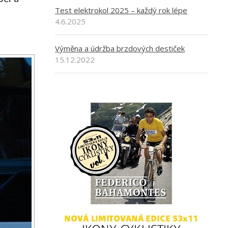
Test elektrokol 2025 – každý rok lépe
4.6.2025
Výměna a údržba brzdových destiček
15.12.2022