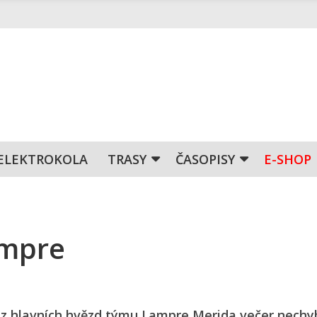
ELEKTROKOLA
TRASY
ČASOPISY
E-SHOP
ampre
 z hlavních hvězd týmu Lampre Merida večer nechy