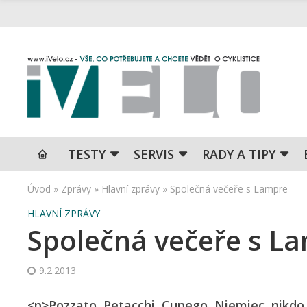
TESTY
SERVIS
RADY A TIPY
Úvod
»
Zprávy
»
Hlavní zprávy
»
Společná večeře s Lampre
HLAVNÍ ZPRÁVY
Společná večeře s L
9.2.2013
<p>Pozzato, Petacchi, Cunego, Niemiec, nikdo