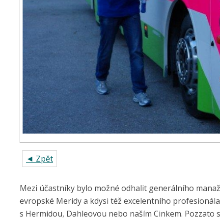
◄ Zpět
Mezi účastníky bylo možné odhalit generálního manaž
evropské Meridy a kdysi též excelentního profesioná
s Hermidou, Dahleovou nebo naším Cinkem. Pozzato s 