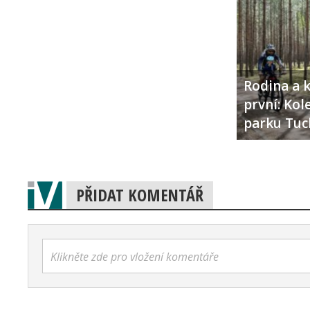
Rodina a k
první: Ko
parku Tuc
PŘIDAT KOMENTÁŘ
Klikněte zde pro vložení komentáře