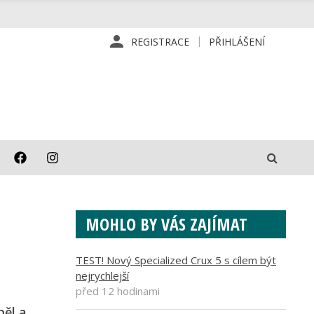
REGISTRACE
PŘIHLÁŠENÍ
MOHLO BY VÁS ZAJÍMAT
TEST! Nový Specialized Crux 5 s cílem být
nejrychlejší
před 12 hodinami
běl a