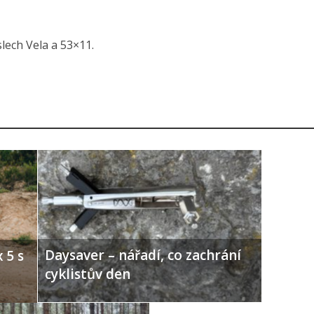
slech Vela a 53×11.
Daysaver – nářadí, co zachrání
 5 s
cyklistův den