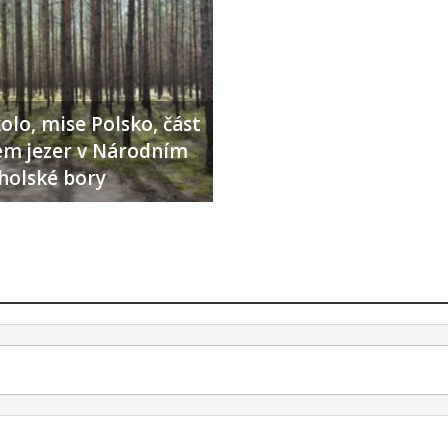
olo, mise Polsko, část
lem jezer v Národním
holské bory