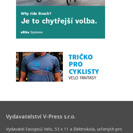
Vydavatelství V-Press s.r.o.
Vydavatel časopisů Velo, 53 x 11 a Elektrokola, určených pro