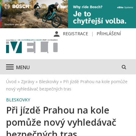
REGISTRACE
PŘIHLÁŠENÍ
MENU
Úvod
»
Zprávy
»
Bleskovky
»
Při jízdě Prahou na kole pomůže
nový vyhledávač bezpečných tras
BLESKOVKY
Při jízdě Prahou na kole
pomůže nový vyhledávač
bezpečných tras