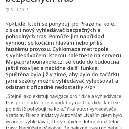
31.1.2013
<p>Lidé, kteří se pohybují po Praze na kole,
získali nový vyhledávač bezpečných a
pohodlných tras. Pomůže jim například
vyhnout se kočičím hlavám nebo příliš
hustému provozu. Cyklomapa metropole
s vyhledávačem, kterou naleznete na serveru
Mapa.prahouna­kole.cz, se bude do budoucna
ještě rozvíjet a nabídne další funkce.
Spuštěna byla již v zimě, aby bylo do začátku
jarní sezóny možné vyhledávač vylepšovat a
odstranit případné nedostatky.</p>
„Stejně jako existují navigace pro řidiče a vyhledávače
tras pro chodce, ocení podobný nástroj i lidé, kteří se
po městě pohybují na kole,“ říká autor vyhledávače
Vratislav Filler z iniciativy Auto*Mat. „Naším cílem bylo
vyvinout vyhledávač, který nabídne dobře použitelné
trasy. Nemůžete očekávat, že nalezne trasu do detailu