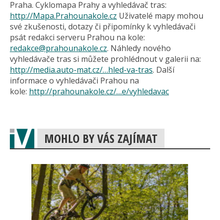
Praha. Cyklomapa Prahy a vyhledávač tras:
http://Mapa.Prahounakole.cz
Uživatelé mapy mohou
své zkušenosti, dotazy či připomínky k vyhledávači
psát redakci serveru Prahou na kole:
redakce@
prahounakole.cz
. Náhledy nového
vyhledávače tras si můžete prohlédnout v galerii na:
http://media.auto-mat.cz/…hled-va-tras
. Další
informace o vyhledávači Prahou na
kole:
http://prahounakole.cz/…e/vyhledavac
MOHLO BY VÁS ZAJÍMAT