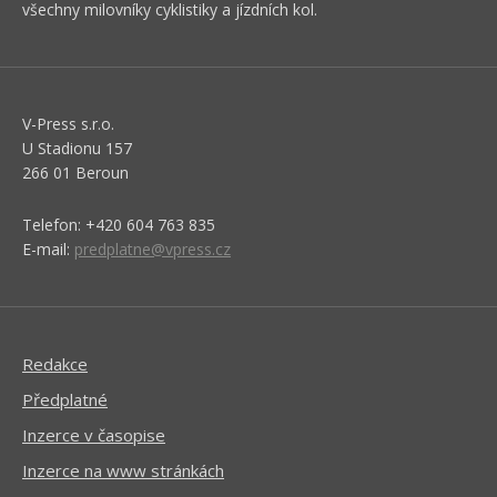
všechny milovníky cyklistiky a jízdních kol.
V-Press s.r.o.
U Stadionu 157
266 01 Beroun
Telefon: +420 604 763 835
E-mail:
predplatne@vpress.cz
Redakce
Předplatné
Inzerce v časopise
Inzerce na www stránkách