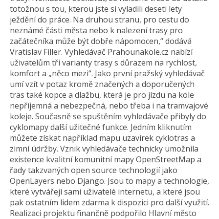
totožnou s tou, kterou jste si vyladili deseti lety
ježdění do práce. Na druhou stranu, pro cestu do
neznámé části města nebo k nalezení trasy pro
začátečníka může být dobře nápomocen,“ dodává
Vratislav Filler. Vyhledávač Prahounakole.cz nabízí
uživatelům tři varianty trasy s důrazem na rychlost,
komfort a „něco mezi“. Jako první pražský vyhledávač
umí vzít v potaz kromě značených a doporučených
tras také kopce a dlažbu, která je pro jízdu na kole
nepříjemná a nebezpečná, nebo třeba i na tramvajové
koleje. Současně se spuštěním vyhledávače přibyly do
cyklomapy další užitečné funkce. Jedním kliknutím
můžete získat například mapu uzavírek cyklotras a
zimní údržby. Vznik vyhledávače technicky umožnila
existence kvalitní komunitní mapy OpenStreetMap a
řady takzvaných open source technologií jako
OpenLayers nebo Django. Jsou to mapy a technologie,
které vytvářejí sami uživatelé internetu, a které jsou
pak ostatním lidem zdarma k dispozici pro další využití.
Realizaci projektu finančně podpořilo Hlavní město