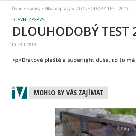
Úvod
»
Zprávy
»
Hlavní zprávy
»
DLOUHODOBÝ TEST 2013 – La
HLAVNÍ ZPRÁVY
DLOUHODOBÝ TEST 20
24.1.2013
<p>Drátové pláště a superlight duše, co to má 
MOHLO BY VÁS ZAJÍMAT