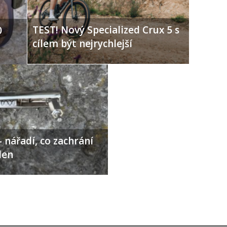
TEST! Nový Specialized Crux 5 s
0
cílem být nejrychlejší
 nářadí, co zachrání
den