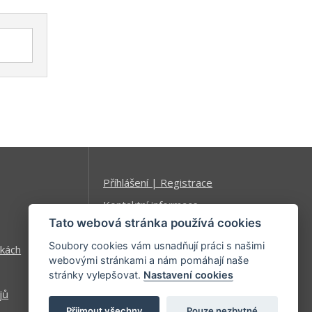
Příhlášení | Registrace
Kontaktní informace
Tato webová stránka používá cookies
Mapa stránek
Soubory cookies vám usnadňují práci s našimi
kách
webovými stránkami a nám pomáhají naše
stránky vylepšovat.
Nastavení cookies
jů
Přijmout všechny
Pouze nezbytné