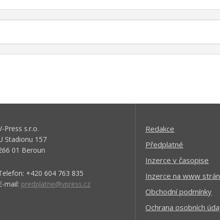
V-Press s.r.o.
Redakce
U Stadionu 157
Předplatné
266 01 Beroun
Inzerce v časopise
Telefon: +420 604 763 835
Inzerce na www strán
E-mail:
predplatne@vpress.cz
Obchodní podmínky
Ochrana osobních úda