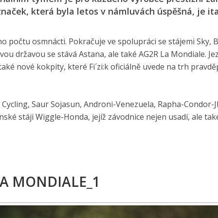
značek, která byla letos v námluvách úspěšná, je ita
ho počtu osmnácti. Pokračuje ve spolupráci se stájemi Sky, B
ou državou se stává Astana, ale také AG2R La Mondiale. Jez
aké nové kokpity, které Fi´zi:k oficiálně uvede na trh prav
Iam Cycling, Saur Sojasun, Androni-Venezuela, Rapha-Condor-JL
ské stáji Wiggle-Honda, jejíž závodnice nejen usadí, ale tak
LA MONDIALE_1