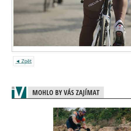
◄ Zpět
MOHLO BY VÁS ZAJÍMAT