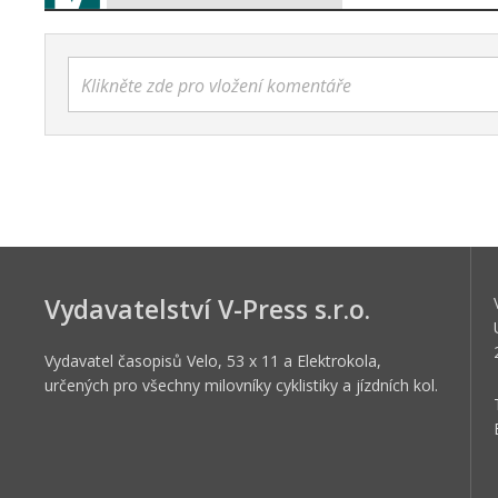
Klikněte zde pro vložení komentáře
Vydavatelství V-Press s.r.o.
Vydavatel časopisů Velo, 53 x 11 a Elektrokola,
určených pro všechny milovníky cyklistiky a jízdních kol.