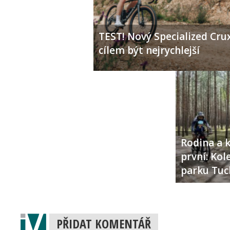
TEST! Nový Specialized Crux
cílem být nejrychlejší
Rodina a k
první: Ko
parku Tuc
PŘIDAT KOMENTÁŘ