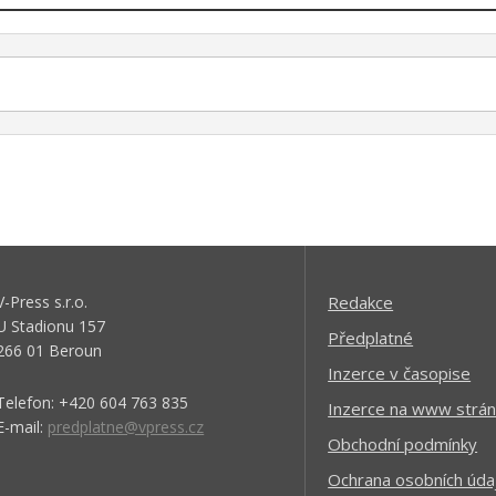
V-Press s.r.o.
Redakce
U Stadionu 157
Předplatné
266 01 Beroun
Inzerce v časopise
Telefon: +420 604 763 835
Inzerce na www strán
E-mail:
predplatne@vpress.cz
Obchodní podmínky
Ochrana osobních úda