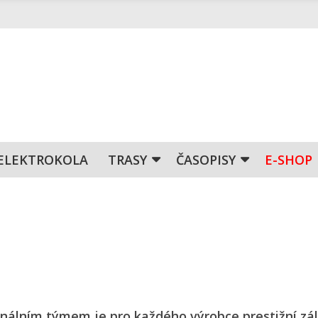
ELEKTROKOLA
TRASY
ČASOPISY
E-SHOP
álním týmem je pro každého výrobce prestižní zál