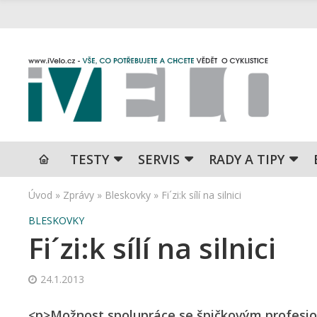
TESTY
SERVIS
RADY A TIPY
Úvod
»
Zprávy
»
Bleskovky
»
Fi´zi:k sílí na silnici
BLESKOVKY
Fi´zi:k sílí na silnici
24.1.2013
<p>Možnost spolupráce se špičkovým profesion