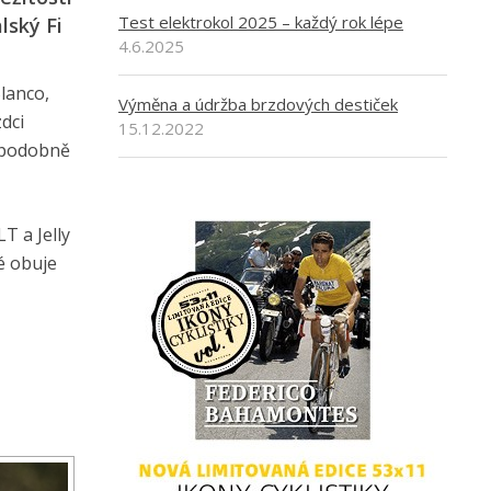
Test elektrokol 2025 – každý rok lépe
lský Fi
4.6.2025
lanco,
Výměna a údržba brzdových destiček
dci
15.12.2022
děpodobně
T a Jelly
é obuje