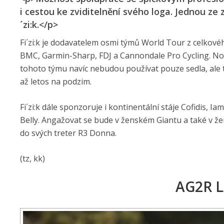
i cestou ke zviditelnění svého loga. Jednou ze 
´zi:k.</p>
Fi´zi:k je dodavatelem osmi týmů World Tour z celkové
BMC, Garmin-Sharp, FDJ a Cannondale Pro Cycling. Nov
tohoto týmu navíc nebudou používat pouze sedla, ale t
až letos na podzim.
Fi´zi:k dále sponzoruje i kontinentální stáje Cofidis, 
Belly. Angažovat se bude v ženském Giantu a také v žen
do svých treter R3 Donna.
(tz, kk)
AG2R 