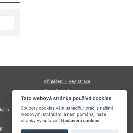
Příhlášení | Registrace
Kontaktní informace
Tato webová stránka používá cookies
Mapa stránek
Soubory cookies vám usnadňují práci s našimi
kách
webovými stránkami a nám pomáhají naše
stránky vylepšovat.
Nastavení cookies
jů