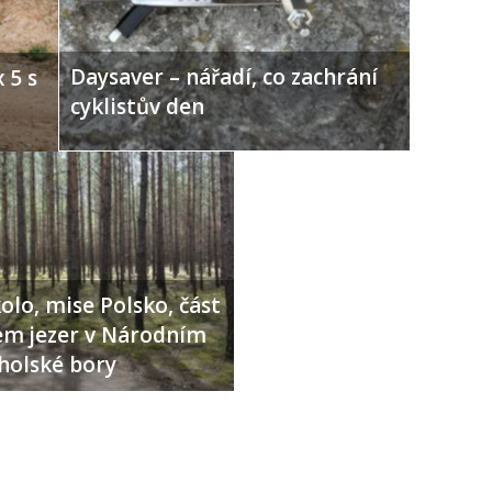
Daysaver – nářadí, co zachrání
 5 s
cyklistův den
olo, mise Polsko, část
lem jezer v Národním
holské bory