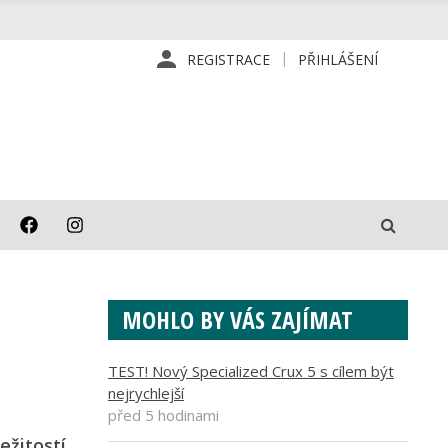
REGISTRACE
PŘIHLÁŠENÍ
MOHLO BY VÁS ZAJÍMAT
TEST! Nový Specialized Crux 5 s cílem být
nejrychlejší
před 5 hodinami
ežitostí