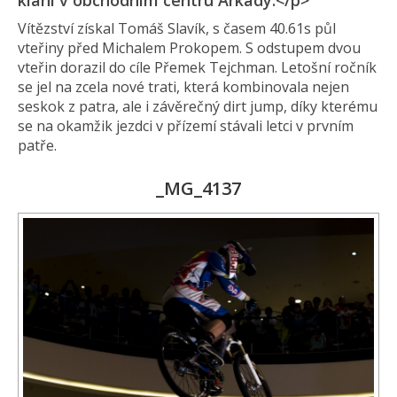
klání v obchodním centru Arkády.</p>
Vítězství získal Tomáš Slavík, s časem 40.61s půl
vteřiny před Michalem Prokopem. S odstupem dvou
vteřin dorazil do cíle Přemek Tejchman. Letošní ročník
se jel na zcela nové trati, která kombinovala nejen
seskok z patra, ale i závěrečný dirt jump, díky kterému
se na okamžik jezdci v přízemí stávali letci v prvním
patře.
_MG_4137