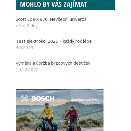
MOHLO BY VÁS ZAJÍMAT
Scott Spark 970: Nevšední univerzál
před 2 dny
Test elektrokol 2025 – každý rok lépe
4.6.2025
Výměna a údržba brzdových destiček
15.12.2022