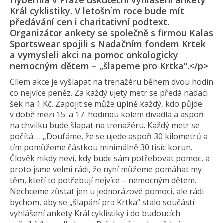
Hybernia v Praze uskuteční vyhlášení ankety
Král cyklistiky. V letošním roce bude mít
předávání cen i charitativní podtext.
Organizátor ankety se společně s firmou Kalas
Sportswear spojili s Nadačním fondem Krtek
a vymysleli akci na pomoc onkologicky
nemocným dětem – „šlapeme pro Krtka“.</p>
Cílem akce je vyšlapat na trenažéru během dvou hodin
co nejvíce peněz. Za každý ujetý metr se předá nadaci
šek na 1 Kč. Zapojit se může úplně každý, kdo půjde
v době mezi 15. a 17. hodinou kolem divadla a aspoň
na chvilku bude šlapat na trenažéru. Každý metr se
počítá … „Doufáme, že se ujede aspoň 30 kilometrů a
tím pomůžeme částkou minimálně 30 tisíc korun.
Člověk nikdy neví, kdy bude sám potřebovat pomoc, a
proto jsme velmi rádi, že nyní můžeme pomáhat my
těm, kteří to potřebují nejvíce – nemocným dětem.
Nechceme zůstat jen u jednorázové pomoci, ale rádi
bychom, aby se „šlapání pro Krtka“ stalo součástí
vyhlášení ankety Král cyklistiky i do budoucích