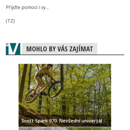
Přijďte pomoci i vy…
(TZ)
MOHLO BY VÁS ZAJÍMAT
Scott Spark 970: Nevšední univerzál