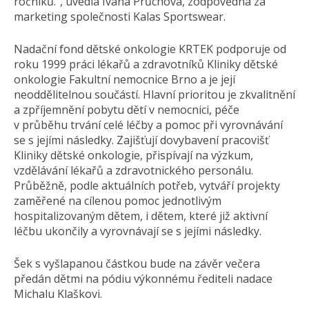
ročníků.“, uvedla Ivana Průchová, zodpovědná za
marketing společnosti Kalas Sportswear.
Nadační fond dětské onkologie KRTEK podporuje od
roku 1999 práci lékařů a zdravotníků Kliniky dětské
onkologie Fakultní nemocnice Brno a je její
neoddělitelnou součástí. Hlavní prioritou je zkvalitnění
a zpříjemnění pobytu dětí v nemocnici, péče
v průběhu trvání celé léčby a pomoc při vyrovnávání
se s jejími následky. Zajišťují dovybavení pracovišť
Kliniky dětské onkologie, přispívají na výzkum,
vzdělávání lékařů a zdravotnického personálu.
Průběžně, podle aktuálních potřeb, vytváří projekty
zaměřené na cílenou pomoc jednotlivým
hospitalizovaným dětem, i dětem, které již aktivní
léčbu ukončily a vyrovnávají se s jejími následky.
Šek s vyšlapanou částkou bude na závěr večera
předán dětmi na pódiu výkonnému řediteli nadace
Michalu Klaškovi.