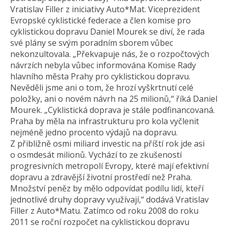
Vratislav Filler z iniciativy Auto*Mat. Viceprezident
Evropské cyklistické federace a člen komise pro
cyklistickou dopravu Daniel Mourek se diví, že rada
své plány se svým poradním sborem vůbec
nekonzultovala. „Překvapuje nás, že o rozpočtových
návrzích nebyla vůbec informována Komise Rady
hlavního města Prahy pro cyklistickou dopravu.
Nevěděli jsme ani o tom, že hrozí vyškrtnutí celé
položky, ani o novém návrh na 25 milionů,“ říká Daniel
Mourek. „Cyklistická doprava je stále podfinancovaná.
Praha by měla na infrastrukturu pro kola vyčlenit
nejméně jedno procento výdajů na dopravu.
Z přibližně osmi miliard investic na příští rok jde asi
o osmdesát milionů. Vychází to ze zkušeností
progresivních metropolí Evropy, které mají efektivní
dopravu a zdravější životní prostředí než Praha.
Množství peněz by mělo odpovídat podílu lidí, kteří
jednotlivé druhy dopravy využívají,“ dodává Vratislav
Filler z Auto*Matu. Zatímco od roku 2008 do roku
2011 se roční rozpočet na cyklistickou dopravu