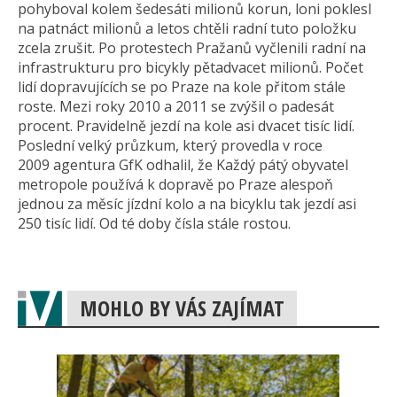
pohyboval kolem šedesáti milionů korun, loni poklesl
na patnáct milionů a letos chtěli radní tuto položku
zcela zrušit. Po protestech Pražanů vyčlenili radní na
infrastrukturu pro bicykly pětadvacet milionů. Počet
lidí dopravujících se po Praze na kole přitom stále
roste. Mezi roky 2010 a 2011 se zvýšil o padesát
procent. Pravidelně jezdí na kole asi dvacet tisíc lidí.
Poslední velký průzkum, který provedla v roce
2009 agentura GfK odhalil, že Každý pátý obyvatel
metropole používá k dopravě po Praze alespoň
jednou za měsíc jízdní kolo a na bicyklu tak jezdí asi
250 tisíc lidí. Od té doby čísla stále rostou.
MOHLO BY VÁS ZAJÍMAT