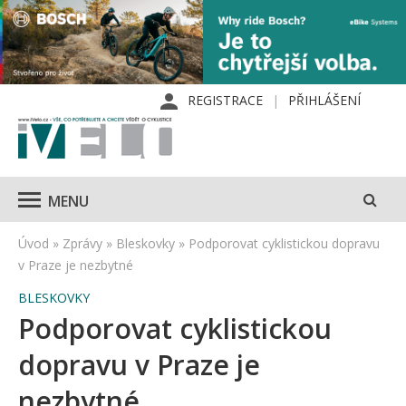
REGISTRACE
PŘIHLÁŠENÍ
MENU
Úvod
»
Zprávy
»
Bleskovky
»
Podporovat cyklistickou dopravu
v Praze je nezbytné
BLESKOVKY
Podporovat cyklistickou
dopravu v Praze je
nezbytné