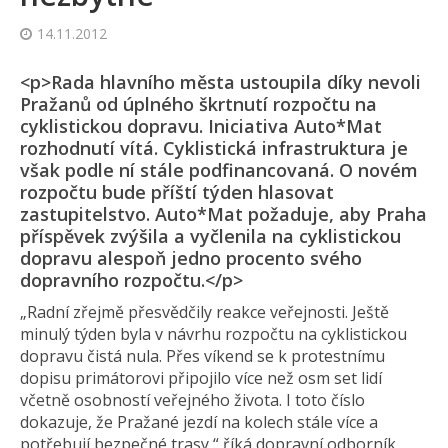
14.11.2012
<p>Rada hlavního města ustoupila díky nevoli
Pražanů od úplného škrtnutí rozpočtu na
cyklistickou dopravu. Iniciativa Auto*Mat
rozhodnutí vítá. Cyklistická infrastruktura je
však podle ní stále podfinancovaná. O novém
rozpočtu bude příští týden hlasovat
zastupitelstvo. Auto*Mat požaduje, aby Praha
příspěvek zvýšila a vyčlenila na cyklistickou
dopravu alespoň jedno procento svého
dopravního rozpočtu.</p>
„Radní zřejmě přesvědčily reakce veřejnosti. Ještě
minulý týden byla v návrhu rozpočtu na cyklistickou
dopravu čistá nula. Přes víkend se k protestnímu
dopisu primátorovi připojilo více než osm set lidí
včetně osobností veřejného života. I toto číslo
dokazuje, že Pražané jezdí na kolech stále více a
potřebují bezpečné trasy,“ říká dopravní odborník