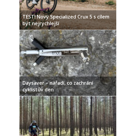
TEST! Nový Specialized Crux 5 s cílem
být nejrychlejší
Daysaver – nářadí, co zachrání
cyklistův den