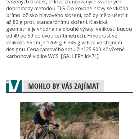
tvrzených trubek, třikrát ztenčovaných svařených
dohromady metodou TIG. Do kované hlavy se vkládá
přímo ložisko hlavového složení, což by mělo ušetřit
až 80 g proti standardnímu složení. Klasická
geometrie je vhodná na dlouhé výlety. Velikosti budou
od 49 po 59 po dvou centimetrech. Hmotnost ve
velikosti 55 cm je 1769 g + 345 g vidlice ve stejném
designu. Cena rámového setu činí 25 900 Kč včetně
karbonové vidlice WCS. [GALLERY id=71]
MOHLO BY VÁS ZAJÍMAT