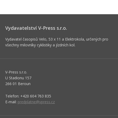
Vydavatelství V-Press s.r.o.
Vydavatel časopisů Velo, 53 x 11 a Elektrokola, určených pro
všechny milovníky cyklistiky a jízdních kol.
V-Press s.r.o.
U Stadionu 157
266 01 Beroun
Telefon: +420 604 763 835
E-mail:
predplatne@vpress.cz