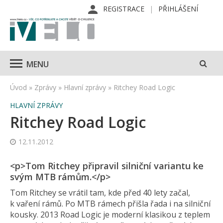
REGISTRACE
PŘIHLÁŠENÍ
MENU
Úvod
»
Zprávy
»
Hlavní zprávy
»
Ritchey Road Logic
HLAVNÍ ZPRÁVY
Ritchey Road Logic
12.11.2012
<p>Tom Ritchey připravil silniční variantu ke
svým MTB rámům.</p>
Tom Ritchey se vrátil tam, kde před 40 lety začal,
k vaření rámů. Po MTB rámech přišla řada i na silniční
kousky. 2013 Road Logic je moderní klasikou z teplem