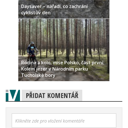
Daysaver – nářadí, co zachrání
cyklistův den
Rodina a kolo, mise Polsko, část první:
Kolem jezer v Národním parku
Tucholské bory
PŘIDAT KOMENTÁŘ
Klikněte zde pro vložení komentáře