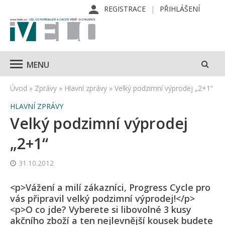
REGISTRACE
PŘIHLÁŠENÍ
MENU
Úvod
»
Zprávy
»
Hlavní zprávy
»
Velký podzimní výprodej „2+1“
HLAVNÍ ZPRÁVY
Velký podzimní výprodej
„2+1“
31.10.2012
<p>Vážení a milí zákazníci, Progress Cycle pro
vás připravil velký podzimní výprodej!</p>
<p>O co jde? Vyberete si libovolné 3 kusy
akčního zboží a ten nejlevnější kousek budete