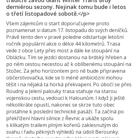
tradiční závod Giant Winter Trans Brdy
derniérou sezony. Nejinak tomu bude i letos
o třetí listopadové sobotě.</p>
Všem zájemcům o start doporučujeme proto
poznamenat si datum 17. listopadu do svých deníčků.
Právě tento den v pravé poledne odstartuje letošní
ročník populární akce o délce 44 kilometrů. Trasa
vede z obce Lety přes most a dále ke stoupání na
Oblázku. Tím se jezdci dostanou na brdský hřeben a
po něm cestou necestou až k oblíbenému stoupání na
Stožec. Za jeho horizontem pro ně bude připravena
občerstvovačka, kde se ti méně ambiciózní mohou
těšit i na nějaká ta horká překvapení. Po úbočí se přes
Roudný a Jelení palouky trasa stahuje na starou
vojenskou cestu, vedoucí k Halounům. I když ji ještě
několikráte opustí, nakonec se skrze tuto obec
protáhne k poslední technické pasáži. Ta začíná po
překřížení hlavní silnice z Řevnic a ukáže spolu
s klikatým trailem plným kořenů zaklesnutým do
svahu i řadu pěkných výhledů na údolí Berounky.