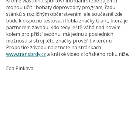
Kromě vlastního sportovního klání si zde zájemci
mohou užít i bohatý doprovodný program, řadu
stánků s rozličným občerstvením, ale současně zde
bude k dispozici testovací flotila značky Giant, která je
partnerem závodu. Kdo tedy ještě váhá nad novým
kolem pro příští sezónu, má jednu z posledních
možností si stroj této značky prověřit v terénu.
Propozice závodu naleznete na stránkách
www.transbrdy.cz
a krátké video z loňského roku níže.
Eda Pinkava