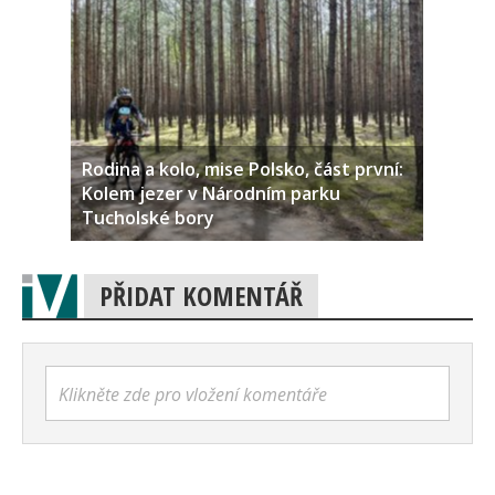
Rodina a kolo, mise Polsko, část první:
Kolem jezer v Národním parku
Tucholské bory
PŘIDAT KOMENTÁŘ
Klikněte zde pro vložení komentáře