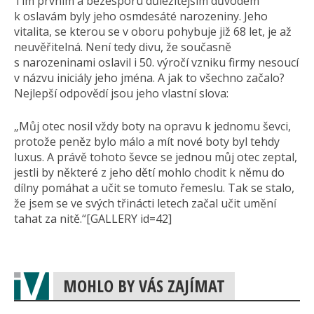
Tím prvním a bezesporu důležitějším důvodem
k oslavám byly jeho osmdesáté narozeniny. Jeho
vitalita, se kterou se v oboru pohybuje již 68 let, je až
neuvěřitelná. Není tedy divu, že současně
s narozeninami oslavil i 50. výročí vzniku firmy nesoucí
v názvu iniciály jeho jména. A jak to všechno začalo?
Nejlepší odpovědí jsou jeho vlastní slova:
„Můj otec nosil vždy boty na opravu k jednomu ševci,
protože peněz bylo málo a mít nové boty byl tehdy
luxus. A právě tohoto ševce se jednou můj otec zeptal,
jestli by některé z jeho dětí mohlo chodit k němu do
dílny pomáhat a učit se tomuto řemeslu. Tak se stalo,
že jsem se ve svých třinácti letech začal učit umění
tahat za nitě.“[GALLERY id=42]
MOHLO BY VÁS ZAJÍMAT