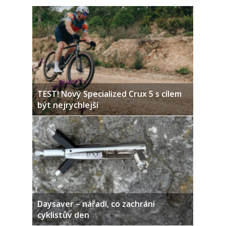
TEST! Nový Specialized Crux 5 s cílem
být nejrychlejší
Daysaver – nářadí, co zachrání
cyklistův den