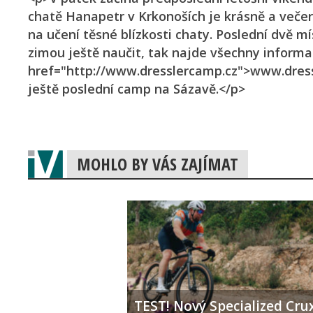
chatě Hanapetr v Krkonoších je krásně a večer
na učení těsné blízkosti chaty. Poslední dvě mí
zimou ještě naučit, tak najde všechny informa
href="http://www.dresslercamp.cz">www.dressle
ještě poslední camp na Sázavě.</p>
MOHLO BY VÁS ZAJÍMAT
TEST! Nový Specialized Crux