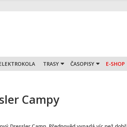
ELEKTROKOLA
TRASY
ČASOPISY
E-SHOP
ssler Campy
dový Dressler Camp. Předpověd vypadá víc než dobř