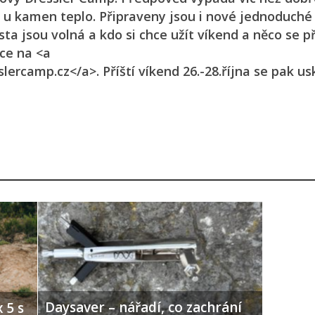
 u kamen teplo. Připraveny jsou i nové jednoduché 
sta jsou volná a kdo si chce užít víkend a něco se p
ce na <a
rcamp.cz</a>. Příští víkend 26.-28.října se pak us
Daysaver – nářadí, co zachrání
 5 s