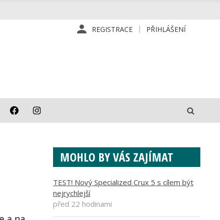
REGISTRACE
PŘIHLÁŠENÍ
MOHLO BY VÁS ZAJÍMAT
TEST! Nový Specialized Crux 5 s cílem být
nejrychlejší
před 22 hodinami
e a na