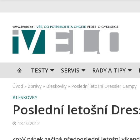
TESTY
SERVIS
RADY A TIPY
Úvod
»
Zprávy
»
Bleskovky
»
Poslední letošní Dressler Campy
BLESKOVKY
Poslední letošní Dre
18.10.2012
<p>V pátek začíná předposlední letošní víken