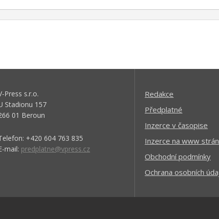
V-Press s.r.o.
Redakce
U Stadionu 157
Předplatné
266 01 Beroun
Inzerce v časopise
Telefon: +420 604 763 835
Inzerce na www strán
E-mail:
predplatne@vpress.cz
Obchodní podmínky
Ochrana osobních úda