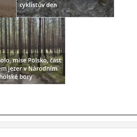
cyklistův den
olo, mise Polsko, část
lem jezer v Národním
holské bory