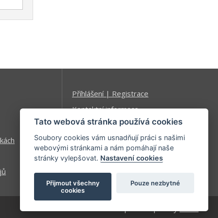
Příhlášení | Registrace
Kontaktní informace
Tato webová stránka používá cookies
Mapa stránek
Soubory cookies vám usnadňují práci s našimi
kách
webovými stránkami a nám pomáhají naše
stránky vylepšovat.
Nastavení cookies
jů
Přijmout všechny
Pouze nezbytné
cookies
| developed by
Kinet