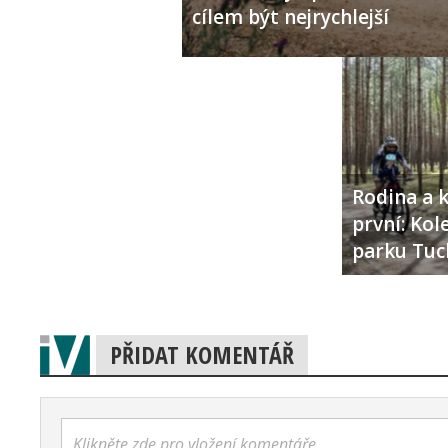
cílem být nejrychlejší
Rodina a k
první: Ko
parku Tuc
PŘIDAT KOMENTÁŘ
Klikněte zde pro vložení komentáře