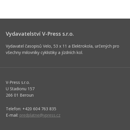
Vydavatelství V-Press s.r.o.
Vydavatel časopisů Velo, 53 x 11 a Elektrokola, určených pro
všechny milovníky cyklistiky a jízdních kol.
V-Press s.r.o.
U Stadionu 157
266 01 Beroun
Telefon: +420 604 763 835
E-mail:
predplatne@vpress.cz