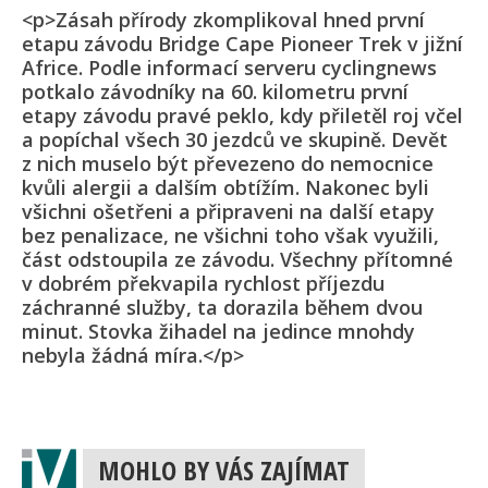
<p>Zásah přírody zkomplikoval hned první
etapu závodu Bridge Cape Pioneer Trek v jižní
Africe. Podle informací serveru cyclingnews
potkalo závodníky na 60. kilometru první
etapy závodu pravé peklo, kdy přiletěl roj včel
a popíchal všech 30 jezdců ve skupině. Devět
z nich muselo být převezeno do nemocnice
kvůli alergii a dalším obtížím. Nakonec byli
všichni ošetřeni a připraveni na další etapy
bez penalizace, ne všichni toho však využili,
část odstoupila ze závodu. Všechny přítomné
v dobrém překvapila rychlost příjezdu
záchranné služby, ta dorazila během dvou
minut. Stovka žihadel na jedince mnohdy
nebyla žádná míra.</p>
MOHLO BY VÁS ZAJÍMAT