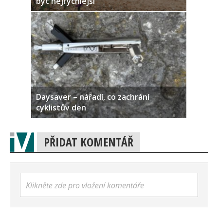
být nejrychlejší
Daysaver – nářadí, co zachrání
cyklistův den
PŘIDAT KOMENTÁŘ
Klikněte zde pro vložení komentáře