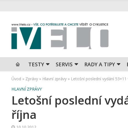
TESTY
SERVIS
RADY A TIPY
Úvod
»
Zprávy
»
Hlavní zprávy
»
Letošní poslední vydání 53×11 v
HLAVNÍ ZPRÁVY
Letošní poslední vydá
října
10.10.2012