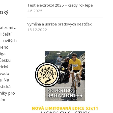
Test elektrokol 2025 – každý rok lépe
4.6.2025
eský
Výměna a údržba brzdových destiček
ké zemi a
15.12.2022
 čeští
opcovitých
ckého
iga.
Česku.
rický
ávodu
e. Na
stická
hniky pro
ním