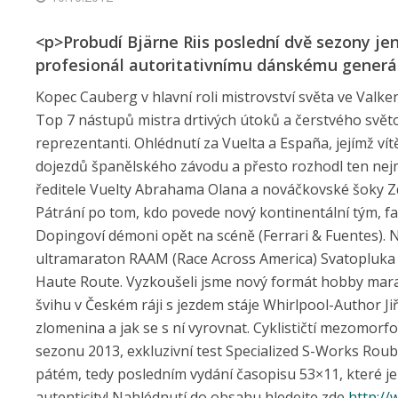
<p>Probudí Bjärne Riis poslední dvě sezony je
profesionál autoritativnímu dánskému generá
Kopec Cauberg v hlavní roli mistrovství světa ve Valk
Top 7 nástupů mistra drtivých útoků a čerstvého svět
reprezentanti. Ohlédnutí za Vuelta a España, jejímž vít
dojezdů španělského závodu a přesto rozhodl ten ne
ředitele Vuelty Abrahama Olana a nováčkovské šoky Z
Pátrání po tom, kdo povede nový kontinentální tým, 
Dopingoví démoni opět na scéně (Ferrari & Fuentes). 
ultramaraton RAAM (Race Across America) Svatopluka
Haute Route. Vyzkoušeli jsme nový formát hobby mar
švihu v Českém ráji s jezdem stáje Whirlpool-Author Jiří
zlomenina a jak se s ní vyrovnat. Cyklističtí mezomorfov
sezonu 2013, exkluzivní test Specialized S-Works Rouba
pátém, tedy posledním vydání časopisu 53×11, které je v
autenticity! Nahlédnutí do obsahu hledejte zde
http://