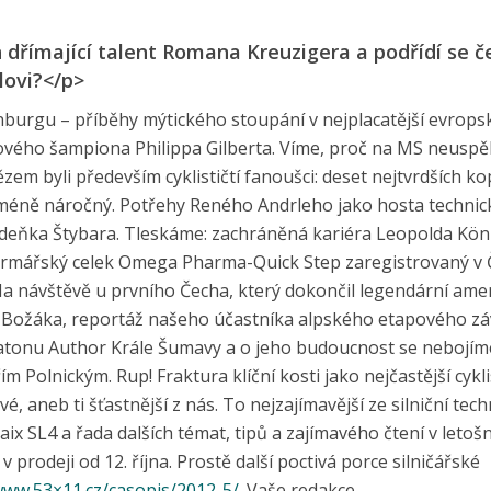
n dřímající talent Romana Kreuzigera a podřídí se č
lovi?</p>
enburgu – příběhy mýtického stoupání v nejplacatější evrops
ového šampiona Philippa Gilberta. Víme, proč na MS neuspěli
ězem byli především cyklističtí fanoušci: deset nejtvrdších k
jméně náročný. Potřehy Reného Andrleho jako hosta techni
deňka Štybara. Tleskáme: zachráněná kariéra Leopolda Kön
farmářský celek Omega Pharma-Quick Step zaregistrovaný v 
Na návštěvě u prvního Čecha, který dokončil legendární ame
 Božáka, reportáž našeho účastníka alpského etapového z
atonu Author Krále Šumavy a o jeho budoucnost se nebojím
m Polnickým. Rup! Fraktura klíční kosti jako nejčastější cykli
é, aneb ti šťastnější z nás. To nejzajímavější ze silniční tec
ix SL4 a řada dalších témat, tipů a zajímavého čtení v letoš
 prodeji od 12. října. Prostě další poctivá porce silničářské
www.53×11.cz/casopis/2012-5/
. Vaše redakce