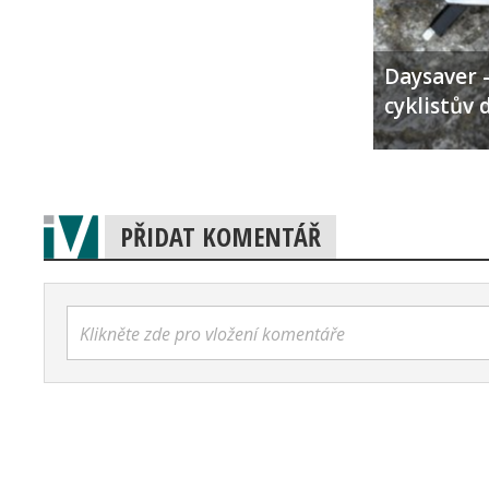
Daysaver –
cyklistův 
PŘIDAT KOMENTÁŘ
Klikněte zde pro vložení komentáře