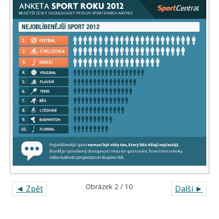
Obrázek 2 / 10
◄ Zpět
Další ►