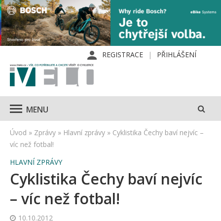
REGISTRACE
PŘIHLÁŠENÍ
MENU
Úvod
»
Zprávy
»
Hlavní zprávy
»
Cyklistika Čechy baví nejvíc –
víc než fotbal!
HLAVNÍ ZPRÁVY
Cyklistika Čechy baví nejvíc
– víc než fotbal!
10.10.2012