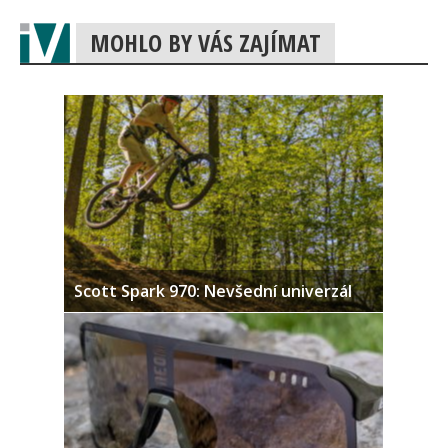
MOHLO BY VÁS ZAJÍMAT
Scott Spark 970: Nevšední univerzál