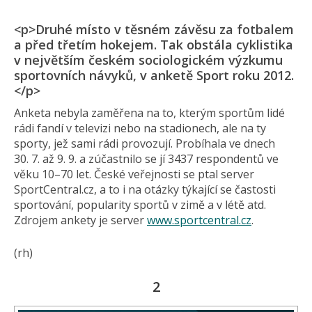
<p>Druhé místo v těsném závěsu za fotbalem
a před třetím hokejem. Tak obstála cyklistika
v největším českém sociologickém výzkumu
sportovních návyků, v anketě Sport roku 2012.
</p>
Anketa nebyla zaměřena na to, kterým sportům lidé
rádi fandí v televizi nebo na stadionech, ale na ty
sporty, jež sami rádi provozují. Probíhala ve dnech
30. 7. až 9. 9. a zúčastnilo se jí 3437 respondentů ve
věku 10–70 let. České veřejnosti se ptal server
SportCentral.cz, a to i na otázky týkající se častosti
sportování, popularity sportů v zimě a v létě atd.
Zdrojem ankety je server
www.sportcentral.cz
.
(rh)
2