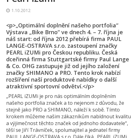
1.10.2012
<p>„Optimální doplnění našeho portfolia“
Výstava „Bike Brno“ ve dnech 4. – 7. října je
náš start: od října 2012 přebírá firma PAUL
LANGE-OSTRAVA s.r.o. zastoupení značky
PEARL iZUMi pro Českou republiku. Česká
dceřinná firma Stuttgartské firmy Paul Lange
& Co. OHG zastupuje již od jejího založení
značky SHIMANO a PRO. Tento krok nabízí
rozšíření naší produktové nabídky o další
atraktivní sportovní odvětví.</p>
„PEARL iZUMi je pro nás optimálním doplněním
našeho portfolia značek a to nejenom z důvodu, že
stejně jako PRO a SHIMANO, náleží k sobě. Tímto
krokem můžeme našim zákazníkům nabídnout kvalitu
a výjimečnost těchto značek od jednoho dodavatele“,
těší se Jiří Trávníček, spolumajitel a jednatel firmy
PAUL LANGE-OSTRAVA s.r.o. Dále říká „PEARL iZUMi