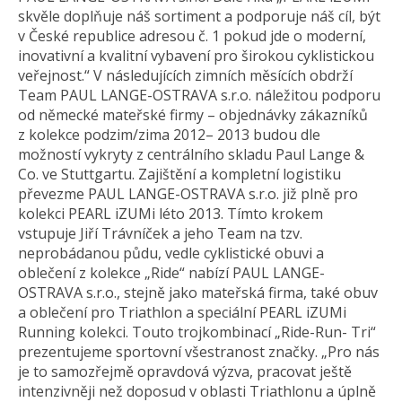
skvěle doplňuje náš sortiment a podporuje náš cíl, být
v České republice adresou č. 1 pokud jde o moderní,
inovativní a kvalitní vybavení pro širokou cyklistickou
veřejnost.“ V následujících zimních měsících obdrží
Team PAUL LANGE-OSTRAVA s.r.o. náležitou podporu
od německé mateřské firmy – objednávky zákazníků
z kolekce podzim/zima 2012– 2013 budou dle
možností vykryty z centrálního skladu Paul Lange &
Co. ve Stuttgartu. Zajištění a kompletní logistiku
převezme PAUL LANGE-OSTRAVA s.r.o. již plně pro
kolekci PEARL iZUMi léto 2013. Tímto krokem
vstupuje Jiří Trávníček a jeho Team na tzv.
neprobádanou půdu, vedle cyklistické obuvi a
oblečení z kolekce „Ride“ nabízí PAUL LANGE-
OSTRAVA s.r.o., stejně jako mateřská firma, také obuv
a oblečení pro Triathlon a speciální PEARL iZUMi
Running kolekci. Touto trojkombinací „Ride-Run- Tri“
prezentujeme sportovní všestranost značky. „Pro nás
je to samozřejmě opravdová výzva, pracovat ještě
intenzivněji než doposud v oblasti Triathlonu a úplně