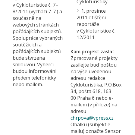
Cykloturistiky
v Cykloturistice č. 7–
1. prosince
8/2011 (vychází 7. 7.) a
2011 otištění
současně na
reportáže
webových stránkách
v Cykloturistice č.
pořádajících subjektů.
12/2011
Spolupráce vybraných
soutěžících a
pořádajících subjektů
Kam projekt zaslat
bude stvrzena
Zpracované projekty
smlouvou. Výherci
zasílejte buď poštou
budou informováni
na výše uvedenou
předem telefonicky
adresu redakce
nebo mailem.
Cykloturistika, P.O.Box
34, pošta 618, 163
00 Praha 6 nebo e-
mailem (v příloze) na
adresu
chrpova@
vpress.cz
.
Obálku (subjekt e-
mailu) označte Sensor