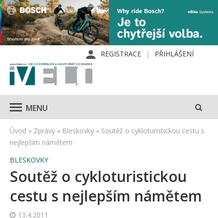
REGISTRACE
PŘIHLÁŠENÍ
MENU
Úvod
»
Zprávy
»
Bleskovky
»
Soutěž o cykloturistickou cestu s
nejlepším námětem
BLESKOVKY
Soutěž o cykloturistickou
cestu s nejlepším námětem
13.4.2011