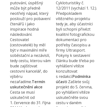
putování, úspěšný
Cykloturistiky č.
může být předně
12/2011 (vychází 1. 12.).
neotřelý nápad, který
Předpokladem
poslouží pro pobavení
vítězného projektu
čtenářů i jako
tedy je, aby účastníci
inspirace hodná
byli schopni přivézt
následování.
kvalitní fotografickou
Cestovatel
dokumentaci pro
(cestovatelé) by měl
potřeby časopisu a
být v maximální míře
firmy Ultrasport.
soběstační a nezávislí,
Pokyny k sestavení
tedy cestu, kterou vám
článku bude třeba po
bude zajišťovat
vyhlášení vítěze
cestovní kancelář, do
konzultovat
výběru
s redakcí.
Podmínka
nezařadíme.
Termín
účasti
Zašlete svůj
uskutečnění akce
projekt do 5. června,
Cesta se musí
po vyhlášení vítěze
uskutečnit od
uskutečněte svou
1. července do 31. října
cestu v daném