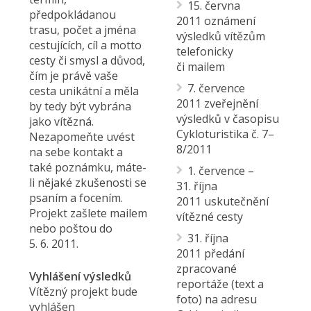
15. června
předpokládanou
2011 oznámení
trasu, počet a jména
výsledků vítězům
cestujících, cíl a motto
telefonicky
cesty či smysl a důvod,
či mailem
čím je právě vaše
7. července
cesta unikátní a měla
2011 zveřejnění
by tedy být vybrána
výsledků v časopisu
jako vítězná.
Cykloturistika č. 7–
Nezapomeňte uvést
8/2011
na sebe kontakt a
také poznámku, máte-
1. července –
li nějaké zkušenosti se
31. října
psaním a focením.
2011 uskutečnění
Projekt zašlete mailem
vítězné cesty
nebo poštou do
31. října
5. 6. 2011.
2011 předání
zpracované
Vyhlášení výsledků
reportáže (text a
Vítězný projekt bude
foto) na adresu
vyhlášen