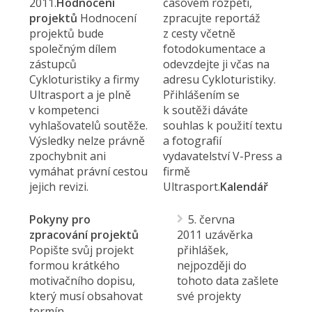
2011.
Hodnocení
časovém rozpětí,
projektů
Hodnocení
zpracujte reportáž
projektů bude
z cesty včetně
společným dílem
fotodokumentace a
zástupců
odevzdejte ji včas na
Cykloturistiky a firmy
adresu Cykloturistiky.
Ultrasport a je plně
Přihlášením se
v kompetenci
k soutěži dáváte
vyhlašovatelů soutěže.
souhlas k použití textu
Výsledky nelze právně
a fotografií
zpochybnit ani
vydavatelství V-Press a
vymáhat právní cestou
firmě
jejich revizi.
Ultrasport.
Kalendář
Pokyny pro
5. června
zpracování projektů
2011 uzávěrka
Popište svůj projekt
přihlášek,
formou krátkého
nejpozději do
motivačního dopisu,
tohoto data zašlete
který musí obsahovat
své projekty
termín,