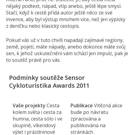
nějaký podtext, nápad, vtip anebo, ještě lépe smysl.
Stačí, když k cestě přidá autor ještě něco ze své
invence, aby byl výstup mnohem více, než jen výpisky
z deníčku nebo klasický cestopis.
Pokud vás už v tuto chvíli napadají zajímavé regiony,
země, pojetí, máte nápady, anebo dokonce máte svůj
sen, k jehož uskutečnění vám schází jen impulz, pak je
to soutěž právě pro vás.
Podmínky soutěže Sensor
Cykloturistika Awards 2011
Vaše projekty
Cesta
Publikace
Vítězná akce
kolem světa i cesta za
bude po návratu
humna, cesta sólo i ve
zpracována a
skupině, víkendový
publikována na
výlet i prázdninové
stránkách