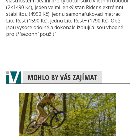
vlastnostem ideální pro cykloturistiku v letním období
(2×1490 Kč), jeden velmi lehký stan Rider s extrémní
stabilitou (4990 Kč), jednu samonafukovací matraci
Lite Rest (1590 Kč), jednu Lite Rest+ (1790 Kč). Obě
jsou vysoce odolné a dokonale izolují a jsou vhodné
pro třísezonní použití.
MOHLO BY VÁS ZAJÍMAT