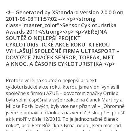
<!-- Generated by XStandard version 2.0.0.0 on
2011-05-03T11:57:02 --> <p><strong
class="master_color">Sensor Cykloturistika
Awards 2011</strong></p> <p>VEŘEJNÁ
SOUTĚŽ O NEJLEPŠÍ PROJEKT
CYKLOTURISTICKÉ AKCE ROKU, KTEROU
VYHLAŠUJÍ SPOLEČNĚ FIRMA ULTRASPORT –
DOVOZCE ZNAČEK SENSOR, TOPEAK, MET
A KNOG, A ČASOPIS CYKLOTURISTIKA </p>
Protože veřejná soutěž o nejlepší projekt
cykloturistické akce roku, kterou jsme vloni vyhlásili
společně s firmou AZUB – dovozcem značky Ortlieb,
byla velmi úspěšná a vaše reakce na článek Martiny a
Miloše Poživilových, byly více než příznivé – „Ohromně
jsem se pobavil u článku s názvem ´Z Písku přes poušť
až k moři´ v čísle 12/2010. To je jednoznačně článek
roku!“, psal Petr Růžička z Brna, nebo „Jsem moc rád,