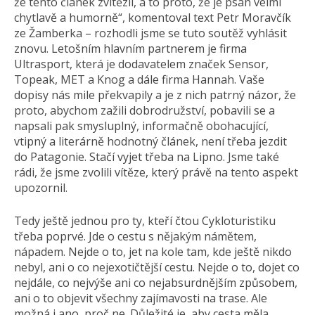
že tento článek zvítězil, a to proto, že je psán velmi
chytlavě a humorně“, komentoval text Petr Moravčík
ze Žamberka – rozhodli jsme se tuto soutěž vyhlásit
znovu. Letošním hlavním partnerem je firma
Ultrasport, která je dodavatelem značek Sensor,
Topeak, MET a Knog a dále firma Hannah. Vaše
dopisy nás mile překvapily a je z nich patrný názor, že
proto, abychom zažili dobrodružství, pobavili se a
napsali pak smysluplný, informačně obohacující,
vtipný a literárně hodnotný článek, není třeba jezdit
do Patagonie. Stačí vyjet třeba na Lipno. Jsme také
rádi, že jsme zvolili vítěze, který právě na tento aspekt
upozornil.
Tedy ještě jednou pro ty, kteří čtou Cykloturistiku
třeba poprvé. Jde o cestu s nějakým námětem,
nápadem. Nejde o to, jet na kole tam, kde ještě nikdo
nebyl, ani o co nejexotičtější cestu. Nejde o to, dojet co
nejdále, co nejvýše ani co nejabsurdnějším způsobem,
ani o to objevit všechny zajímavosti na trase. Ale
možná i ano, proč ne. Důležité je, aby cesta měla