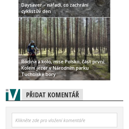
Daysaver – nářadí, co zachrání
cyklistův den
Rodina a kolo, mise Polsko, část první:
Kolem jezer v Národním parku
Tucholské bory
PŘIDAT KOMENTÁŘ
Klikněte zde pro vložení komentáře