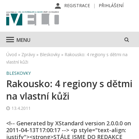
REGISTRACE
PŘIHLÁŠENÍ
MENU
Úvod
»
Zprávy
»
Bleskovky
»
Rakousko: 4 regiony s dětmi na
vlastní kůži
BLESKOVKY
Rakousko: 4 regiony s dětmi
na vlastní kůži
13.4.2011
<!-- Generated by XStandard version 2.0.0.0 on
2011-04-13T17:00:17 --> <p style="text-align:
justify"><strong>STÁLE JSME DO REDAKCE