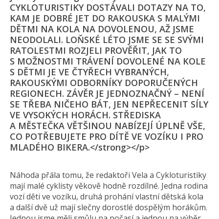
CYKLOTURISTIKY DOSTÁVALI DOTAZY NA TO,
KAM JE DOBRÉ JET DO RAKOUSKA S MALÝMI
DĚTMI NA KOLA NA DOVOLENOU, AŽ JSME
NEODOLALI. LOŇSKÉ LÉTO JSME SE SE SVÝMI
RATOLESTMI ROZJELI PROVĚŘIT, JAK TO
S MOŽNOSTMI TRÁVENÍ DOVOLENÉ NA KOLE
S DĚTMI JE VE ČTYŘECH VYBRANÝCH,
RAKOUSKÝMI ODBORNÍKY DOPORUČENÝCH
REGIONECH. ZÁVĚR JE JEDNOZNAČNÝ – NENÍ
SE TŘEBA NIČEHO BÁT, JEN NEPŘECENIT SÍLY
VE VYSOKÝCH HORÁCH. STŘEDISKA
A MĚSTEČKA VĚTŠINOU NABÍZEJÍ ÚPLNĚ VŠE,
CO POTŘEBUJETE PRO DÍTĚ VE VOZÍKU I PRO
MLADÉHO BIKERA.</strong></p>
Náhoda přála tomu, že redaktoři Vela a Cykloturistiky
mají malé cyklisty věkově hodně rozdílné. Jedna rodina
vozí děti ve vozíku, druhá prohání vlastní dětská kola
a další dvě už mají slečny dorostlé dospělým horákům.
Jednou jsme měli smůlu na počasí a jednou na výběr