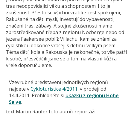
tras neodpovídající věku a schopnostem. I to je
zkušenost. Přesto se všichni vrátili z cest spokojeni,
Rakušané na děti myslí, investují do vybavenosti,
značení tras, zábavy. A stejné zkušenosti máme
zprostředkované třeba z regionu Nocberge nebo od
jezera Faakersee poblíž Villachu, kam se známí za
cyklistikou dokonce vracejí s dětmi i velkým psem.
Téma dětí, kola a Rakouska je nekonečné, to vše patří
k sobě, přesvědčili jsme se o tom na vlastní kůži a
vřele doporučujeme.
Vzevrubné představení jednotlivých regionů
najdete v
Cykloturistice 4/2011
, v prodeji od
14.4.2011. Proh­lédněte si
ukázku z regionu Hohe
Salve
.
text Martin Raufer foto autoři reportáž
í