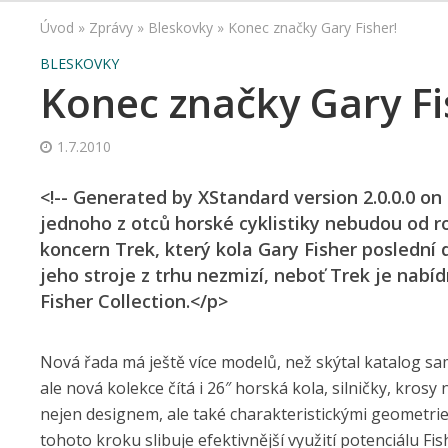
Úvod
»
Zprávy
»
Bleskovky
»
Konec značky Gary Fisher!
BLESKOVKY
Konec značky Gary Fi
1.7.2010
<!-- Generated by XStandard version 2.0.0.0 o
jednoho z otců horské cyklistiky nebudou od 
koncern Trek, který kola Gary Fisher poslední 
jeho stroje z trhu nezmizí, neboť Trek je nab
Fisher Collection.</p>
Nová řada má ještě více modelů, než skýtal katalog sa
ale nová kolekce čítá i 26″ horská kola, silničky, kro
nejen designem, ale také charakteristickými geometri
tohoto kroku slibuje efektivnější využití potenciálu F