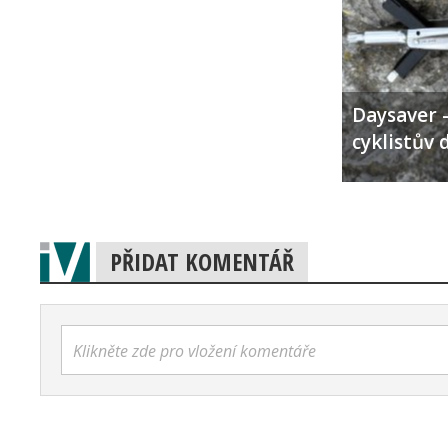
Daysaver –
cyklistův 
PŘIDAT KOMENTÁŘ
Klikněte zde pro vložení komentáře