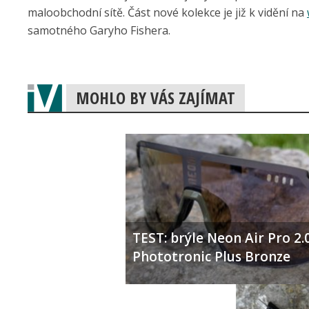
maloobchodní sítě. Část nové kolekce je již k vidění na
samotného Garyho Fishera.
MOHLO BY VÁS ZAJÍMAT
TEST: brýle Neon Air Pro 2.
Phototronic Plus Bronze