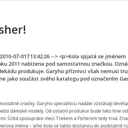
sher!
n 2010-07-01T13:42:26 --> <p>Kola spjatá se jménem
roku 2011 nabízena pod samostatnou značkou. Ozná
dekádu produkuje. Garyho příznivci však nemusí truc
ídne jako součást svého katalogu pod označením Ga
mostatné značky. Garyho specialitou nadále zůstávají devěta
sy nebo dámské modely. Od ostatní produkce bude tato linie od
emi. Úzká spolupráce mezi Trekem a Fisherem tedy trvá. Zna
isherova jména – jeho kola se takto dostanou do podstatně ro