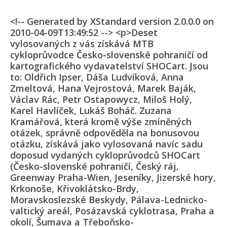
<!-- Generated by XStandard version 2.0.0.0 on
2010-04-09T13:49:52 --> <p>Deset
vylosovaných z vás získává MTB
cykloprůvodce Česko-slovenské pohraničí od
kartografického vydavatelství SHOCart. Jsou
to: Oldřich Ipser, Dáša Ludvíková, Anna
Zmeltová, Hana Vejrostová, Marek Baják,
Václav Rác, Petr Ostapowycz, Miloš Holý,
Karel Havlíček, Lukáš Boháč. Zuzana
Kramářová, která kromě výše zmíněných
otázek, správně odpověděla na bonusovou
otázku, získává jako vylosovaná navíc sadu
doposud vydaných cykloprůvodců SHOCart
(Česko-slovenské pohraničí, Český ráj,
Greenway Praha-Wien, Jeseníky, Jizerské hory,
Krkonoše, Křivoklátsko-Brdy,
Moravskoslezské Beskydy, Pálava-Lednicko-
valtický areál, Posázavská cyklotrasa, Praha a
okolí, Šumava a Třeboňsko-