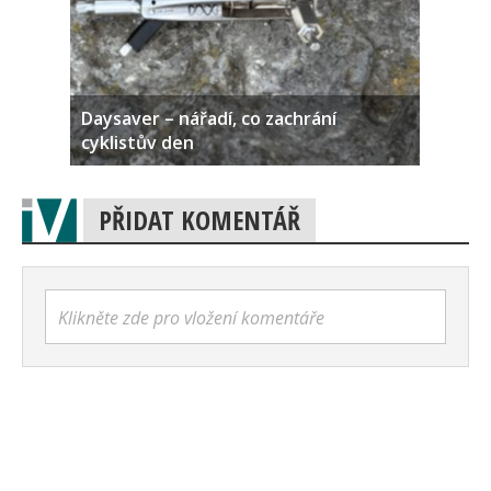
Daysaver – nářadí, co zachrání
cyklistův den
PŘIDAT KOMENTÁŘ
Klikněte zde pro vložení komentáře