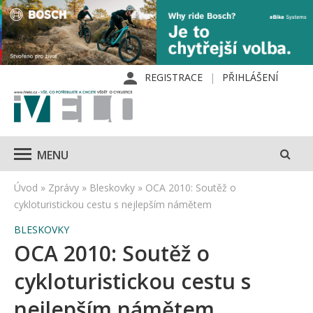
REGISTRACE
PŘIHLÁŠENÍ
MENU
Úvod
»
Zprávy
»
Bleskovky
»
OCA 2010: Soutěž o
cykloturistickou cestu s nejlepším námětem
BLESKOVKY
OCA 2010: Soutěž o
cykloturistickou cestu s
nejlepším námětem