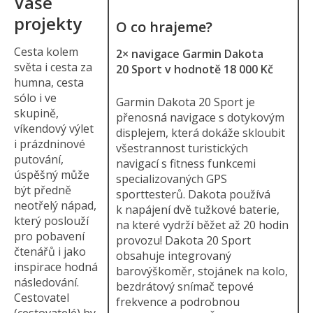
Vaše
projekty
O co hrajeme?
Cesta kolem
2× navigace Garmin Dakota
světa i cesta za
20 Sport v hodnotě 18 000 Kč
humna, cesta
sólo i ve
Garmin Dakota 20 Sport je
skupině,
přenosná navigace s dotykovým
víkendový výlet
displejem, která dokáže skloubit
i prázdninové
všestrannost turistických
putování,
navigací s fitness funkcemi
úspěšný může
specializovaných GPS
být předně
sporttesterů. Dakota používá
neotřelý nápad,
k napájení dvě tužkové baterie,
který poslouží
na které vydrží běžet až 20 hodin
pro pobavení
provozu! Dakota 20 Sport
čtenářů i jako
obsahuje integrovaný
inspirace hodná
barovýškoměr, stojánek na kolo,
následování.
bezdrátový snímač tepové
Cestovatel
frekvence a podrobnou