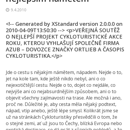
9.4.2010
<!-- Generated by XStandard version 2.0.0.0 on
2010-04-09T13:50:30 --> <p>VEŘEJNÁ SOUTĚŽ
O NEJLEPŠÍ PROJEKT CYKLOTURISTICKÉ AKCE
ROKU, KTEROU VYHLAŠUJÍ SPOLEČNĚ FIRMA
AZUB – DOVOZCE ZNAČKY ORTLIEB A ČASOPIS
CYKLOTURISTIKA.</p>
Jde o cestu s nějakým námětem, nápadem. Nejde o to,
jet na kole tam, kde ještě nikdo nebyl, ani o co
nejexotičtější cestu. Nejde o to, dojet co nejdále, co
nejvýše ani co nejabsurdnějším způsobem, ani o to
objevit všechny zajímavosti na trase. Ale možná i ano,
proč ne. Důležité je, aby cesta měla nějaký podtext,
nápad, vtip anebo, ještě lépe smysl. Kolikrát jsme se
už na stránkách Cykloturistiky přesvědčili o tom, že
o stejné zemi, ať už jsou to Čechy, blízká Evropa nebo
exotická destinace, se dá psát z různých pohledů, a že