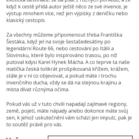
když k cestě přidá autor ještě něco ze své invence, je
výstup mnohem více, než jen výpisky z deníčku nebo
klasický cestopis.
Za všechny můžeme připomenout třeba Františka
Šestáka, když jel na svoje šestašedesátiny po
legendární Route 66, nebo cestování po Itálii a
Slovinsku, které bylo inspirováno trasou, po níž
putoval kdysi Karel Hynek Mácha. A co teprve ta naše
matička česká tolikrát prošpikovaná křížem, krážem,
stále je v ní co objevovat, a pokud máte i trochu
invenčního ducha, vždy se dá na stejnou krajinu a
místa dívat různýma očima.
Pokud vás už v tuto chvíli napadají zajímavé regiony,
země, pojetí, máte nápady anebo dokonce máte svůj
sen, k jehož uskutečnění vám schází jen impulz, pak je
to soutěž právě pro vás.