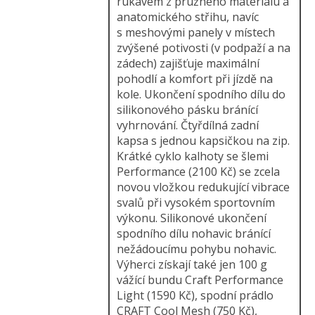
rukávem z pružného materiálu a
anatomického střihu, navíc
s meshovými panely v místech
zvýšené potivosti (v podpaží a na
zádech) zajišťuje maximální
pohodlí a komfort při jízdě na
kole. Ukončení spodního dílu do
silikonového pásku bránící
vyhrnování. Čtyřdílná zadní
kapsa s jednou kapsičkou na zip.
Krátké cyklo kalhoty se šlemi
Performance (2100 Kč) se zcela
novou vložkou redukující vibrace
svalů při vysokém sportovním
výkonu. Silikonové ukončení
spodního dílu nohavic bránící
nežádoucímu pohybu nohavic.
Výherci získají také jen 100 g
vážící bundu Craft Performance
Light (1590 Kč), spodní prádlo
CRAFT Cool Mesh (750 Kč),