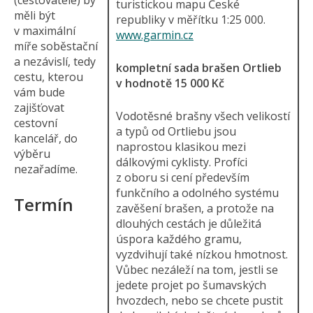
(cestovatelé) by
turistickou mapu České
měli být
republiky v měřítku 1:25 000.
v maximální
www.garmin.cz
míře soběstační
a nezávislí, tedy
kompletní sada brašen Ortlieb
cestu, kterou
v hodnotě 15 000 Kč
vám bude
zajišťovat
Vodotěsné brašny všech velikostí
cestovní
a typů od Ortliebu jsou
kancelář, do
naprostou klasikou mezi
výběru
dálkovými cyklisty. Profíci
nezařadíme.
z oboru si cení především
funkčního a odolného systému
Termín
zavěšení brašen, a protože na
dlouhých cestách je důležitá
úspora každého gramu,
vyzdvihují také nízkou hmotnost.
Vůbec nezáleží na tom, jestli se
jedete projet po šumavských
hvozdech, nebo se chcete pustit