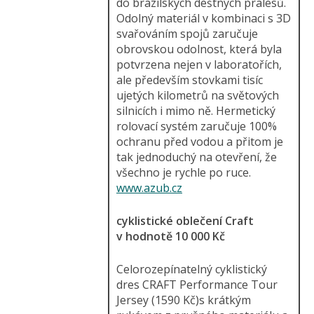
do brazilských deštných pralesů.
Odolný materiál v kombinaci s 3D
svařováním spojů zaručuje
obrovskou odolnost, která byla
potvrzena nejen v laboratořích,
ale především stovkami tisíc
ujetých kilometrů na světových
silnicích i mimo ně. Hermetický
rolovací systém zaručuje 100%
ochranu před vodou a přitom je
tak jednoduchý na otevření, že
všechno je rychle po ruce.
www.azub.cz
cyklistické oblečení Craft
v hodnotě 10 000 Kč
Celorozepínatelný cyklistický
dres CRAFT Performance Tour
Jersey (1590 Kč)s krátkým