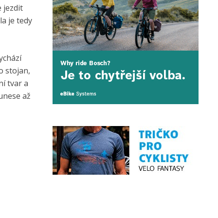
 jezdit
a je tedy
vychází
o stojan,
í tvar a
 unese až