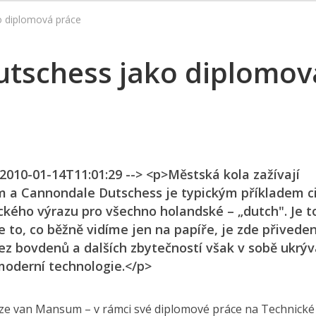
o diplomová práce
utschess jako diplomov
 2010-01-14T11:01:29 --> <p>Městská kola zažívají
m a Cannondale Dutschess je typickým příkladem ci
kého výrazu pro všechno holandské – „dutch". Je t
 to, co běžně vidíme jen na papíře, je zde přivede
ez bovdenů a dalších zbytečností však v sobě ukrýv
oderní technologie.</p>
tze van Mansum – v rámci své diplomové práce na Technické