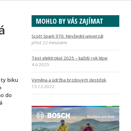
MOHLO BY VÁS ZAJÍMAT
á
Scott Spark 970: Nevšední univerzál
před 22 minutami
Test elektrokol 2025 – každý rok lépe
4.6.2025
ty biku
Výměna a údržba brzdových destiček
15.12.2022
o
no do
á