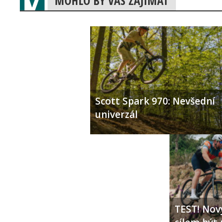
MOHLO BY VÁS ZAJÍMAT
Scott Spark 970: Nevšední
univerzál
TEST! Nový