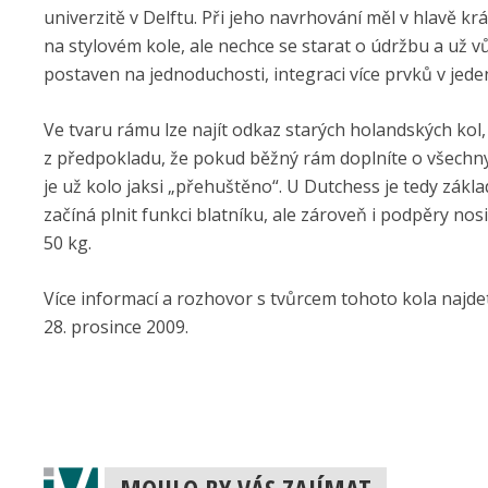
univerzitě v Delftu. Při jeho navrhování měl v hlavě kr
na stylovém kole, ale nechce se starat o údržbu a už 
postaven na jednoduchosti, integraci více prvků v jede
Ve tvaru rámu lze najít odkaz starých holandských kol, n
z předpokladu, že pokud běžný rám doplníte o všechny n
je už kolo jaksi „přehuštěno“. U Dutchess je tedy zák
začíná plnit funkci blatníku, ale zároveň i podpěry no
50 kg.
Více informací a rozhovor s tvůrcem tohoto kola najdet
28. prosince 2009.