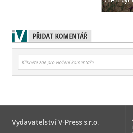
cílem být 
PŘIDAT KOMENTÁŘ
Klikněte zde pro vložení komentáře
Vydavatelství V-Press s.r.o.