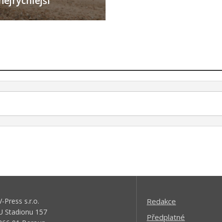
nejrychlejší
V-Press s.r.o.
Redakce
U Stadionu 157
Předplatné