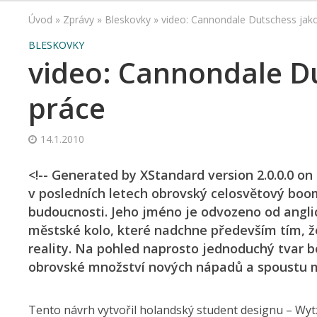
Úvod
»
Zprávy
»
Bleskovky
»
video: Cannondale Dutschess jak
BLESKOVKY
video: Cannondale D
práce
14.1.2010
<!-- Generated by XStandard version 2.0.0.0 on
v posledních letech obrovský celosvětový boo
budoucnosti. Jeho jméno je odvozeno od anglic
městské kolo, které nadchne především tím, že
reality. Na pohled naprosto jednoduchý tvar b
obrovské množství nových nápadů a spoustu m
Tento návrh vytvořil holandský student designu – Wy