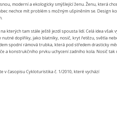
ásnou, moderní a ekologicky smýšlející ženu. Ženu, která chce
vůbec nechce mít problém s možným ušpiněním se. Design kol
n.
a kterých tam stále ještě jezdí spousta lidí. Celá idea však 
utné doplňky, jako blatníky, nosič, kryt řetězu, světla neb
ladem spodní rámová trubka, která pod středem drasticky měn
siče a konstrukčního prvku uchycení zadního kola. Nosič tak
e v časopisu Cykloturistika č. 1/2010, které vychází