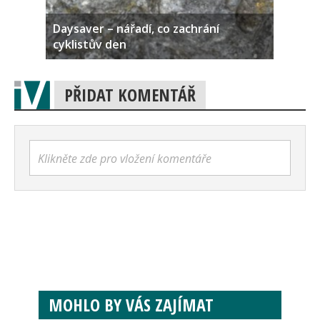
Daysaver – nářadí, co zachrání
cyklistův den
PŘIDAT KOMENTÁŘ
Klikněte zde pro vložení komentáře
MOHLO BY VÁS ZAJÍMAT