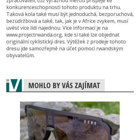
zpracovateli, což výraznou měrou přispěje ke
konkurenceschop­nosti tohoto produktu na trhu.
Taková kola také musí být jednoduchá, bezporuchová,
bezúdržbová a také, tak, jak je v Africe zvykem, musí
uvést více lidí najednou. Více informací je na
www.projectrwanda.org, kde si také lze objednat
originální cyklistický dres. Výtěžek z prodeje tohoto
dresu jde samozřejmě na účet pomoci rwandským
obyvatelům.
MOHLO BY VÁS ZAJÍMAT