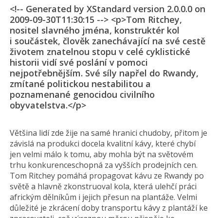
<!-- Generated by XStandard version 2.0.0.0 on
2009-09-30T11:30:15 --> <p>Tom Ritchey,
nositel slavného jména, konstruktér kol
i součástek, člověk zanechávající na své cestě
životem znatelnou stopu v celé cyklistické
historii vidí své poslání v pomoci
nejpotřebnějším. Své síly napřel do Rwandy,
zmítané politickou nestabilitou a
poznamenané genocidou civilního
obyvatelstva.</p>
Většina lidí zde žije na samé hranici chudoby, přitom je
závislá na produkci docela kvalitní kávy, které chybí
jen velmi málo k tomu, aby mohla být na světovém
trhu konkurenceschopná za vyšších prodejních cen.
Tom Ritchey pomáhá propagovat kávu ze Rwandy po
světě a hlavně zkonstruoval kola, která ulehčí práci
africkým dělníkům i jejich přesun na plantáže. Velmi
důležité je zkrácení doby transportu kávy z plantáží ke