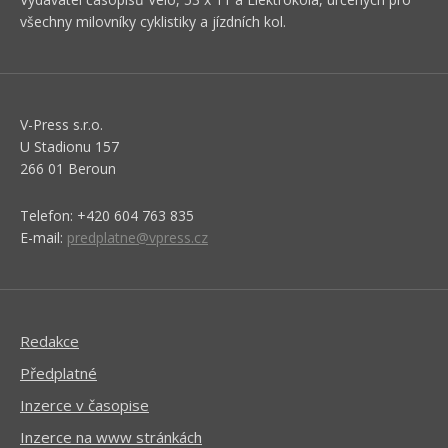
všechny milovníky cyklistiky a jízdních kol.
V-Press s.r.o.
U Stadionu 157
266 01 Beroun
Telefon: +420 604 763 835
E-mail:
predplatne@vpress.cz
Redakce
Předplatné
Inzerce v časopise
Inzerce na www stránkách