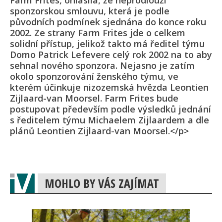
Farm Frites, ohlásila, že neprodlouží
sponzorskou smlouvu, která je podle
původních podmínek sjednána do konce roku
2002. Ze strany Farm Frites jde o celkem
solidní přístup, jelikož takto má ředitel týmu
Domo Patrick Lefevere celý rok 2002 na to aby
sehnal nového sponzora. Nejasno je zatím
okolo sponzorování ženského týmu, ve
kterém účinkuje nizozemská hvězda Leontien
Zijlaard-van Moorsel. Farm Frites bude
postupovat především podle výsledků jednání
s ředitelem týmu Michaelem Zijlaardem a dle
plánů Leontien Zijlaard-van Moorsel.</p>
MOHLO BY VÁS ZAJÍMAT