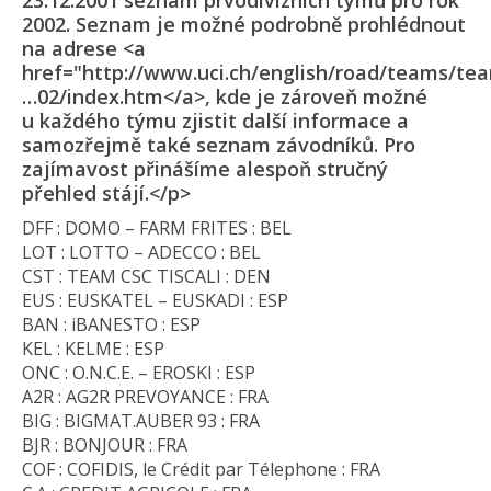
23.12.2001 seznam prvodivizních týmů pro rok
2002. Seznam je možné podrobně prohlédnout
na adrese <a
href="http://www.uci.ch/english/road/teams/te
…02/index.htm</a>, kde je zároveň možné
u každého týmu zjistit další informace a
samozřejmě také seznam závodníků. Pro
zajímavost přinášíme alespoň stručný
přehled stájí.</p>
DFF : DOMO – FARM FRITES : BEL
LOT : LOTTO – ADECCO : BEL
CST : TEAM CSC TISCALI : DEN
EUS : EUSKATEL – EUSKADI : ESP
BAN : iBANESTO : ESP
KEL : KELME : ESP
ONC : O.N.C.E. – EROSKI : ESP
A2R : AG2R PREVOYANCE : FRA
BIG : BIGMAT.AUBER 93 : FRA
BJR : BONJOUR : FRA
COF : COFIDIS, le Crédit par Télephone : FRA