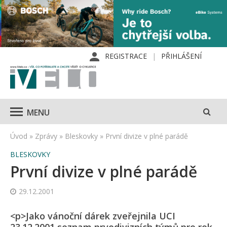
REGISTRACE
PŘIHLÁŠENÍ
MENU
Úvod
»
Zprávy
»
Bleskovky
»
První divize v plné parádě
BLESKOVKY
První divize v plné parádě
29.12.2001
<p>Jako vánoční dárek zveřejnila UCI