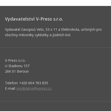
Vydavatelství V-Press s.r.o.
Vydavatel časopisů Velo, 53 x 11 a Elektrokola, určených pro
všechny milovníky cyklistiky a jízdních kol.
V-Press s.r.o.
U Stadionu 157
266 01 Beroun
Telefon: +420 604 763 835
E-mail:
predplatne@vpress.cz