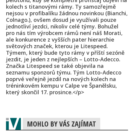
pelotonu, kdy se kompletní profistáj objeví na
kolech s titanovými rámy. Ty samozřejmě
nejsou v profibalíku žádnou novinkou (Bianchi,
Colnago.), ovšem dosud je využívali pouze
jednotliví jezdci, nikoliv celé týmy. Bohužel
pro nás tím výrobcem rámů není náš Morati,
ale konkurence z vyšších pater hierarchie
světových značek, kterou je Litespeed.
Týmem, který bude tyto rámy v příští sezóně
jezdit, je jeden z nejlepších – Lotto-Adecco.
Značka Litespeed se také objevila na
seznamu sponzorů týmu. Tým Lotto-Adecco
poprvé veřejně jezdil na nových kolech na
tréninkovém kempu v Calpe ve Španělsku,
který skončil 17. prosince.</p>
MOHLO BY VÁS ZAJÍMAT