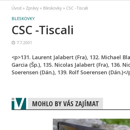
Úvod
»
Zprávy
»
Bleskovky
»
CSC -Tiscali
BLESKOVKY
CSC -Tiscali
7.7.2001
<p>131. Laurent Jalabert (Fra), 132. Michael Bl
Garcia (Šp.), 135. Nicolas Jalabert (Fra), 136. Ni
Soerensen (Dán.), 139. Rolf Soerensen (Dán.)</
MOHLO BY VÁS ZAJÍMAT