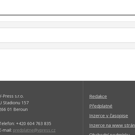
V-Press s.r.o.
Redakce
U Stadionu 157
Předplatné
266 01 Beroun
Inzerce v časopise
Telefon: +420 604 763 835
Inzerce na www strán
E-mail:
predplatne@vpress.cz
Obchodní podmínky