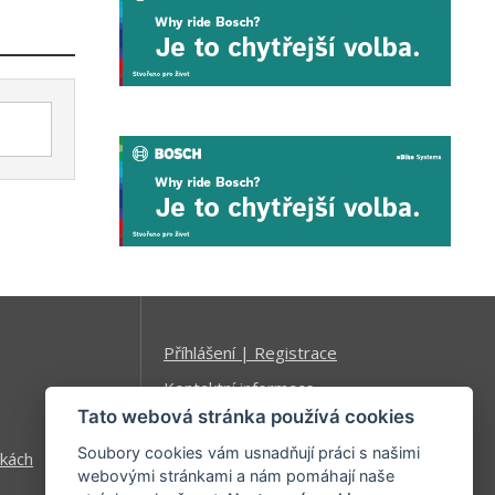
Příhlášení | Registrace
Kontaktní informace
Tato webová stránka používá cookies
Mapa stránek
Soubory cookies vám usnadňují práci s našimi
kách
webovými stránkami a nám pomáhají naše