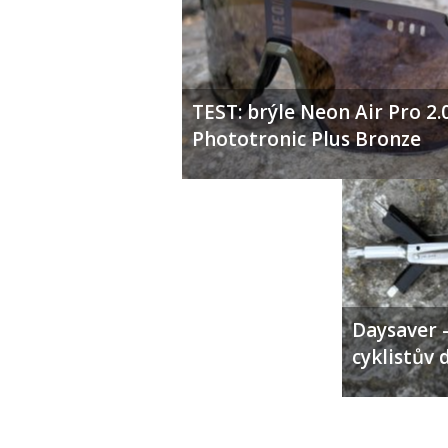
TEST: brýle Neon Air Pro 2.
Phototronic Plus Bronze
Daysaver –
cyklistův 