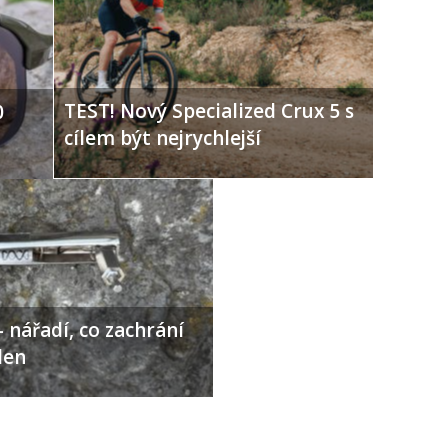
TEST! Nový Specialized Crux 5 s
0
cílem být nejrychlejší
 nářadí, co zachrání
den