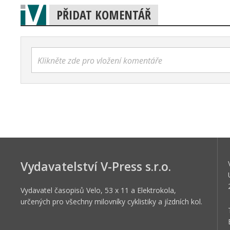
PŘIDAT KOMENTÁŘ
Klikněte zde pro vložení komentáře
Vydavatelství V-Press s.r.o.
Vydavatel časopisů Velo, 53 x 11 a Elektrokola,
určených pro všechny milovníky cyklistiky a jízdních kol.