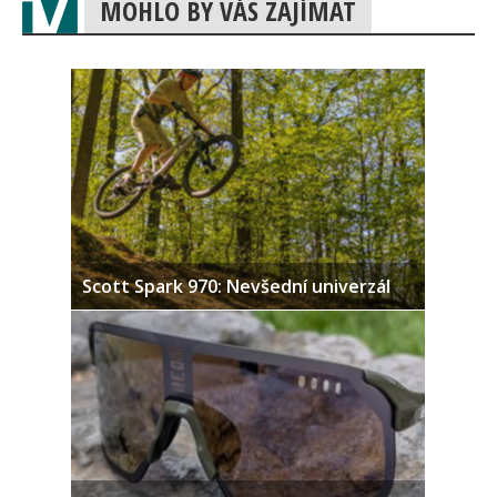
MOHLO BY VÁS ZAJÍMAT
Scott Spark 970: Nevšední univerzál