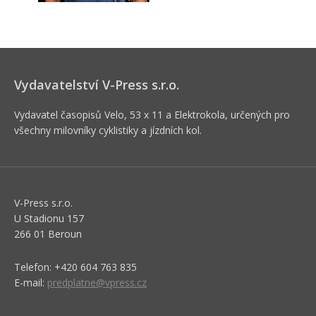
Vydavatelství V-Press s.r.o.
Vydavatel časopisů Velo, 53 x 11 a Elektrokola, určených pro
všechny milovníky cyklistiky a jízdních kol.
V-Press s.r.o.
U Stadionu 157
266 01 Beroun
Telefon: +420 604 763 835
E-mail:
predplatne@vpress.cz