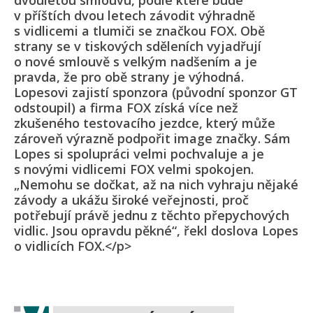
dvouletou smlouvu, podle které bude
v příštích dvou letech závodit výhradně
s vidlicemi a tlumiči se značkou FOX. Obě
strany se v tiskových sděleních vyjadřují
o nové smlouvě s velkým nadšením a je
pravda, že pro obě strany je výhodná.
Lopesovi zajistí sponzora (původní sponzor GT
odstoupil) a firma FOX získá více než
zkušeného testovacího jezdce, který může
zároveň výrazně podpořit image značky. Sám
Lopes si spolupráci velmi pochvaluje a je
s novými vidlicemi FOX velmi spokojen.
„Nemohu se dočkat, až na nich vyhraju nějaké
závody a ukážu široké veřejnosti, proč
potřebují právě jednu z těchto přepychových
vidlic. Jsou opravdu pěkné“, řekl doslova Lopes
o vidlicích FOX.</p>