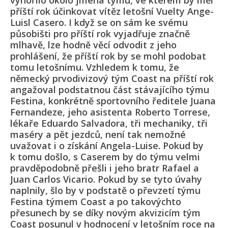
vynořilo okolo jména týmu, ve kterém by měl
příští rok účinkovat vítěz letošní Vuelty Ange-
Luisl Casero. I když se on sám ke svému
působišti pro příští rok vyjadřuje značně
mlhavě, lze hodně věcí odvodit z jeho
prohlášení, že příští rok by se mohl podobat
tomu letošnímu. Vzhledem k tomu, že
německý prvodivizový tým Coast na příští rok
angažoval podstatnou část stávajícího týmu
Festina, konkrétně sportovního ředitele Juana
Fernandeze, jeho asistenta Roberto Torrese,
lékaře Eduardo Salvadora, tři mechaniky, tři
maséry a pět jezdců, není tak nemožné
uvažovat i o získání Angela-Luise. Pokud by
k tomu došlo, s Caserem by do týmu velmi
pravděpodobně přešli i jeho bratr Rafael a
Juan Carlos Vicario. Pokud by se tyto úvahy
naplnily, šlo by v podstatě o převzetí týmu
Festina týmem Coast a po takovýchto
přesunech by se díky novým akvizicím tým
Coast posunul v hodnocení v letošním roce na