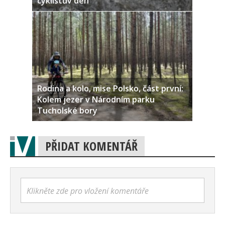
cyklistův den
Rodina a kolo, mise Polsko, část první:
Kolem jezer v Národním parku
Tucholské bory
PŘIDAT KOMENTÁŘ
Klikněte zde pro vložení komentáře