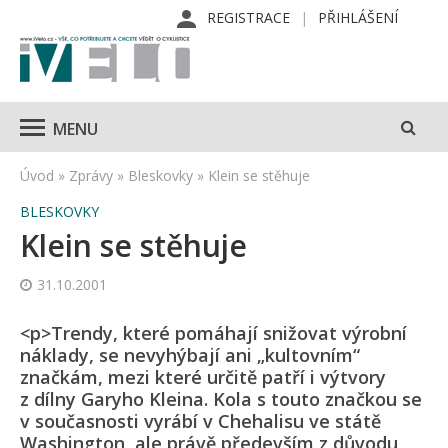
REGISTRACE
PŘIHLÁŠENÍ
MENU
Úvod
»
Zprávy
»
Bleskovky
»
Klein se stěhuje
BLESKOVKY
Klein se stěhuje
31.10.2001
<p>Trendy, které pomáhají snižovat výrobní
náklady, se nevyhýbají ani „kultovním“
značkám, mezi které určitě patří i výtvory
z dílny Garyho Kleina. Kola s touto značkou se
v současnosti vyrábí v Chehalisu ve státě
Washington, ale právě především z důvodu