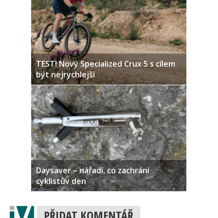
TEST! Nový Specialized Crux 5 s cílem
být nejrychlejší
Daysaver – nářadí, co zachrání
cyklistův den
PŘIDAT KOMENTÁŘ