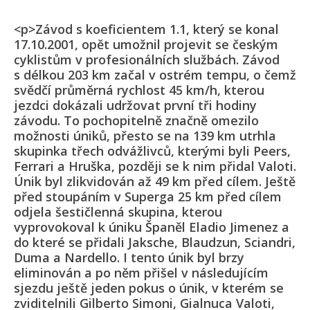
<p>Závod s koeficientem 1.1, který se konal
17.10.2001, opět umožnil projevit se českým
cyklistům v profesionálních službách. Závod
s délkou 203 km začal v ostrém tempu, o čemž
svědčí průměrná rychlost 45 km/h, kterou
jezdci dokázali udržovat první tři hodiny
závodu. To pochopitelně značně omezilo
možnosti úniků, přesto se na 139 km utrhla
skupinka třech odvážlivců, kterými byli Peers,
Ferrari a Hruška, později se k nim přidal Valoti.
Únik byl zlikvidován až 49 km před cílem. Ještě
před stoupáním v Superga 25 km před cílem
odjela šestičlenná skupina, kterou
vyprovokoval k úniku Španěl Eladio Jimenez a
do které se přidali Jaksche, Blaudzun, Sciandri,
Duma a Nardello. I tento únik byl brzy
eliminován a po něm přišel v následujícím
sjezdu ještě jeden pokus o únik, v kterém se
zviditelnili Gilberto Simoni, Gialnuca Valoti,