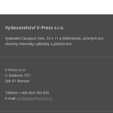
Vydavatelství V-Press s.r.o.
Vydavatel časopisů Velo, 53 x 11 a Elektrokola, určených pro
všechny milovníky cyklistiky a jízdních kol.
V-Press s.r.o.
U Stadionu 157
266 01 Beroun
Telefon: +420 604 763 835
E-mail:
predplatne@vpress.cz