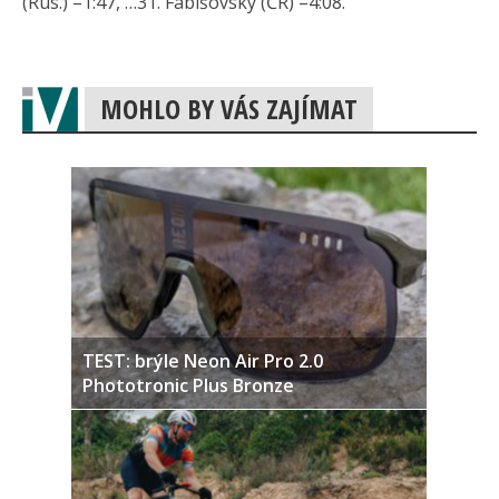
(Rus.) –1:47, …31. Fabišovský (ČR) –4:08.
MOHLO BY VÁS ZAJÍMAT
TEST: brýle Neon Air Pro 2.0
Phototronic Plus Bronze