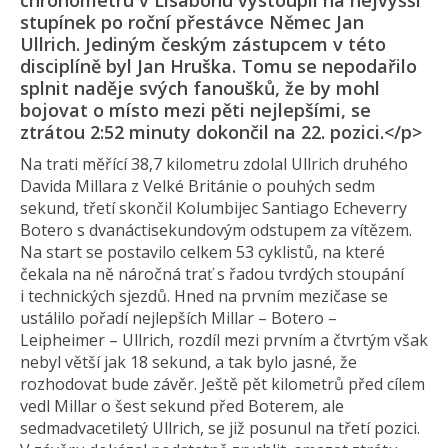
chronometru v Lisabonu vystoupil na nejvyšší
stupínek po roční přestávce Němec Jan
Ullrich. Jediným českým zástupcem v této
disciplíně byl Jan Hruška. Tomu se nepodařilo
splnit naděje svých fanoušků, že by mohl
bojovat o místo mezi pěti nejlepšími, se
ztrátou 2:52 minuty dokončil na 22. pozici.</p>
Na trati měřící 38,7 kilometru zdolal Ullrich druhého
Davida Millara z Velké Británie o pouhých sedm
sekund, třetí skončil Kolumbijec Santiago Echeverry
Botero s dvanáctisekun­dovým odstupem za vítězem.
Na start se postavilo celkem 53 cyklistů, na které
čekala na ně náročná trať s řadou tvrdých stoupání
i technických sjezdů. Hned na prvním mezičase se
ustálilo pořadí nejlepších Millar – Botero –
Leipheimer – Ullrich, rozdíl mezi prvním a čtvrtým však
nebyl větší jak 18 sekund, a tak bylo jasné, že
rozhodovat bude závěr. Ještě pět kilometrů před cílem
vedl Millar o šest sekund před Boterem, ale
sedmadvacetiletý Ullrich, se již posunul na třetí pozici.