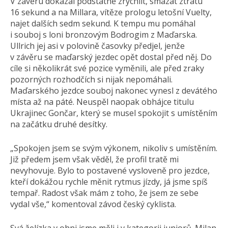
V závěru dokázal podstatně zrychlit, smazat ztrátu
16 sekund a na Millara, vítěze prologu letošní Vuelty,
najet dalších sedm sekund. K tempu mu pomáhal
i souboj s loni bronzovým Bodrogim z Maďarska.
Ullrich jej asi v polovině časovky předjel, jenže
v závěru se maďarský jezdec opět dostal před něj. Do
cíle si několikrát své pozice vyměnili, ale před zraky
pozorných rozhodčích si nijak nepomáhali.
Maďarského jezdce souboj nakonec vynesl z devátého
místa až na páté. Neuspěl naopak obhájce titulu
Ukrajinec Gončar, který se musel spokojit s umístěním
na začátku druhé desítky.
„Spokojen jsem se svým výkonem, nikoliv s umístěním.
Již předem jsem však věděl, že profil tratě mi
nevyhovuje. Bylo to postavené vysloveně pro jezdce,
kteří dokážou rychle měnit rytmus jízdy, já jsme spíš
tempař. Radost však mám z toho, že jsem ze sebe
vydal vše,“ komentoval závod český cyklista.