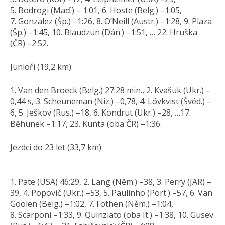
5. Bodrogi (Maď.) – 1:01, 6. Hoste (Belg.) –1:05,
7. Gonzalez (Šp.) –1:26, 8. O’Neill (Austr.) –1:28, 9. Plaza
(Šp.) –1:45, 10. Blaudzun (Dán.) –1:51, … 22. Hruška
(ČR) –2:52.
Junioři (19,2 km):
1. Van den Broeck (Belg.) 27:28 min., 2. Kvašuk (Ukr.) –
0,44 s, 3. Scheuneman (Niz.) –0,78, 4. Lövkvist (Švéd.) –
6, 5. Ješkov (Rus.) –18, 6. Kondrut (Ukr.) –28, …17.
Běhunek –1:17, 23. Kunta (oba ČR) –1:36.
Jezdci do 23 let (33,7 km):
1. Pate (USA) 46:29, 2. Lang (Něm.) –38, 3. Perry (JAR) –
39, 4. Popovič (Ukr.) –53, 5. Paulinho (Port.) –57, 6. Van
Goolen (Belg.) –1:02, 7. Fothen (Něm.) –1:04,
8. Scarponi –1:33, 9. Quinziato (oba It.) –1:38, 10. Gusev