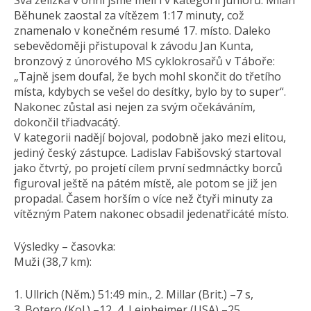
Svá želízka v ohni jsme měli i v kategorii juniorů. Milan
Běhunek zaostal za vítězem 1:17 minuty, což
znamenalo v konečném resumé 17. místo. Daleko
sebevědoměji přistupoval k závodu Jan Kunta,
bronzový z únorového MS cyklokrosařů v Táboře:
„Tajně jsem doufal, že bych mohl skončit do třetího
místa, kdybych se vešel do desítky, bylo by to super“.
Nakonec zůstal asi nejen za svým očekáváním,
dokončil třiadvacátý.
V kategorii nadějí bojoval, podobně jako mezi elitou,
jediný český zástupce. Ladislav Fabišovský startoval
jako čtvrtý, po projetí cílem první sedmnáctky borců
figuroval ještě na pátém místě, ale potom se již jen
propadal. Časem horším o více než čtyři minuty za
vítězným Patem nakonec obsadil jedenatřicáté místo.
Výsledky – časovka:
Muži (38,7 km):
1. Ullrich (Něm.) 51:49 min., 2. Millar (Brit.) –7 s,
3. Botero (Kol.) –12, 4. Leipheimer (USA) –25,